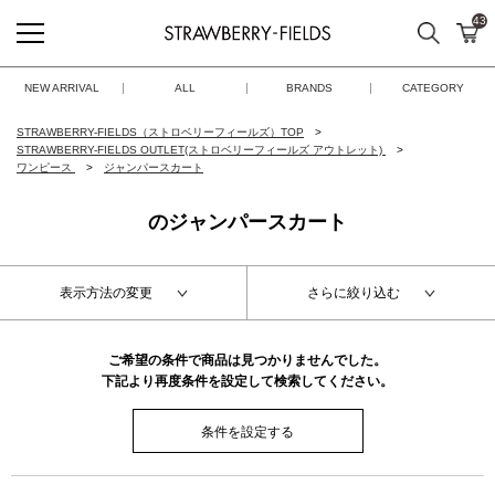
43
検索
カ
STRAWBERRY-FIELDS
NEW ARRIVAL
ALL
BRANDS
CATEGORY
STRAWBERRY-FIELDS（ストロベリーフィールズ）TOP
STRAWBERRY-FIELDS OUTLET(ストロベリーフィールズ アウトレット)
ワンピース
ジャンパースカート
のジャンパースカート
表示方法の変更
さらに絞り込む
ご希望の条件で商品は見つかりませんでした。
下記より再度条件を設定して検索してください。
条件を設定する