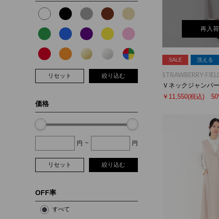
再入
SALE
洗える
STRAWBERRY-FIEL
リセット
絞り込む
Ｖネックジャンパ
￥11,550
(税込)
5
価格
円
~
円
リセット
絞り込む
OFF率
すべて