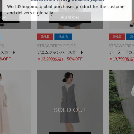
荷受付
再入荷受付
SALE
洗える
SALE
洗
DS
STRAWBERRY-FIELDS
STRAWBERRY-
ースカート
デニムジャンパースカート
テーラードカ
0%OFF
￥13,200
(税込)
50%OFF
￥13,750
(税込
SOLD OUT