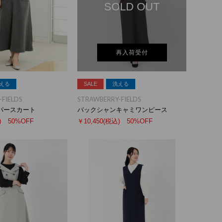
SOLD OUT
再入荷受付
える
SALE
洗える
FIELDS
STRAWBERRY-FIELDS
パースカート
バックシャンキャミワンピース
)
50%OFF
￥10,450
(税込)
50%OFF