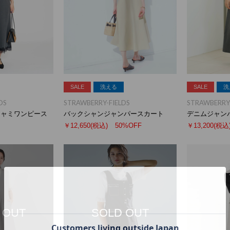
SALE
洗える
SALE
洗
DS
STRAWBERRY-FIELDS
STRAWBERRY-
キャミワンピース
バックシャンジャンパースカート
デニムジャン
￥12,650
(税込)
50%OFF
￥13,200
(税込
 OUT
SOLD OUT