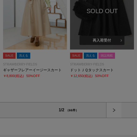
SOLD OUT
再入荷受付
SALE
洗える
SALE
洗える
雑誌掲載
STRAWBERRY-FIELDS
STRAWBERRY-FIELDS
ギャザーフレアーイージースカート
ドットＪＱタックスカート
￥8,800
(税込)
50%OFF
￥12,650
(税込)
50%OFF
次へ
1/2
（66件）