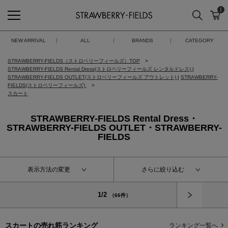
1
検索
カ
STRAWBERRY-FIELDS
NEW ARRIVAL
ALL
BRANDS
CATEGORY
STRAWBERRY-FIELDS（ストロベリーフィールズ）TOP
STRAWBERRY-FIELDS Rental Dress(ストロベリーフィールズ レンタルドレス)
|
STRAWBERRY-FIELDS OUTLET(ストロベリーフィールズ アウトレット)
|
STRAWBERRY-
FIELDS(ストロベリーフィールズ)
スカート
STRAWBERRY-FIELDS Rental Dress・
STRAWBERRY-FIELDS OUTLET・STRAWBERRY-
FIELDS
表示方法の変更
さらに絞り込む
次へ
1/2
（66件）
スカートの
売れ筋ランキング
ランキング一覧へ