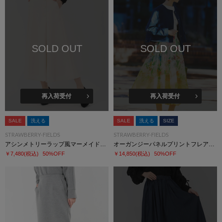
SOLD OUT
SOLD OUT
再入荷受付
再入荷受付
SALE
洗える
SALE
洗える
SIZE
STRAWBERRY-FIELDS
STRAWBERRY-FIELDS
アシンメトリーラップ風マーメイドスカート
オーガンジーパネルプリントフレアースカート
￥7,480
(税込)
50%OFF
￥14,850
(税込)
50%OFF