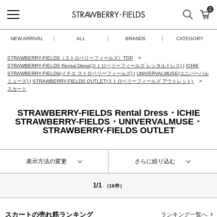
1
検索
カ
STRAWBERRY-FIELDS
NEW ARRIVAL
ALL
BRANDS
CATEGORY
STRAWBERRY-FIELDS（ストロベリーフィールズ）TOP
STRAWBERRY-FIELDS Rental Dress(ストロベリーフィールズ レンタルドレス)
|
ICHIE
STRAWBERRY-FIELDS(イチエ ストロベリーフィールズ)
|
UNIVERVALMUSE(ユニバーバル
ミューズ)
|
STRAWBERRY-FIELDS OUTLET(ストロベリーフィールズ アウトレット)
スカート
STRAWBERRY-FIELDS Rental Dress・ICHIE
STRAWBERRY-FIELDS・UNIVERVALMUSE・
STRAWBERRY-FIELDS OUTLET
表示方法の変更
さらに絞り込む
1/1
（16件）
スカートの
売れ筋ランキング
ランキング一覧へ