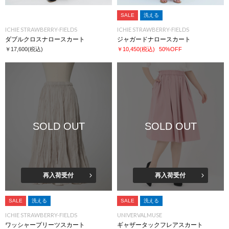
SALE
洗える
ICHIE STRAWBERRY-FIELDS
ICHIE STRAWBERRY-FIELDS
ダブルクロスナロースカート
ジャガードナロースカート
￥17,600
(税込)
￥10,450
(税込)
50%OFF
SOLD OUT
SOLD OUT
再入荷受付
再入荷受付
SALE
洗える
SALE
洗える
ICHIE STRAWBERRY-FIELDS
UNIVERVALMUSE
ワッシャープリーツスカート
ギャザータックフレアスカート