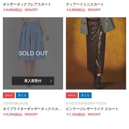
ギャザータックフレアスカート
ティアードミニスカート
￥8,800
(税込)
50%OFF
￥9,900
(税込)
50%OFF
SOLD OUT
再入荷受付
SALE
洗える
SALE
洗える
UNIVERVALMUSE
ICHIE STRAWBERRY-FIELDS
タイプライターギャザータックスカート
ビンテージレザーライク スカート
￥8,250
(税込)
50%OFF
￥7,150
(税込)
50%OFF