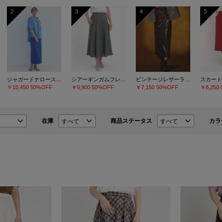
2
3
4
5
ジャガードナロースカート
シアーギンガムフレアースカート
ビンテージレザーライク スカート
スカート
￥10,450
50%OFF
￥9,900
50%OFF
￥7,150
50%OFF
￥8,250
在庫
商品ステータス
カラ