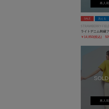
再入
SALE
洗える
STRAWBERRY-FIEL
ライトデニム刺繍
￥14,850
(税込)
5
SOLD
再入