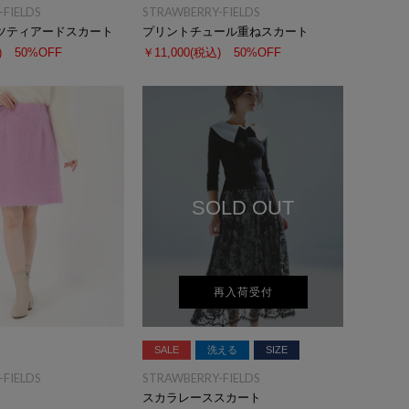
FIELDS
STRAWBERRY-FIELDS
ツティアードスカート
プリントチュール重ねスカート
)
50%OFF
￥11,000
(税込)
50%OFF
SOLD OUT
再入荷受付
SALE
洗える
SIZE
FIELDS
STRAWBERRY-FIELDS
スカラレーススカート