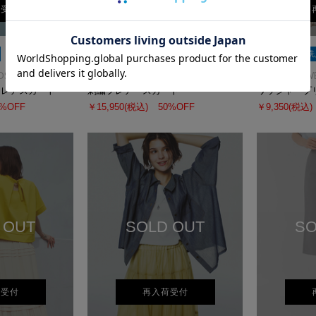
荷受付
SALE
SALE
洗
DS
STRAWBERRY-FIELDS
ICHIE STRAW
フレアスカート
刺繍フレアースカート
ワッシャープ
0%OFF
￥15,950
(税込)
50%OFF
￥9,350
(税込)
 OUT
SOLD OUT
SO
荷受付
再入荷受付