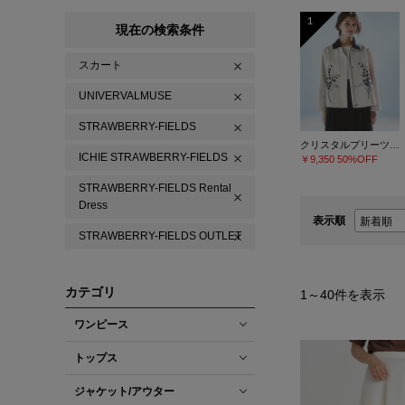
1
現在の検索条件
スカート
UNIVERVALMUSE
STRAWBERRY-FIELDS
クリスタルプリーツチュールスカート
ICHIE STRAWBERRY-FIELDS
￥9,350
50%OFF
STRAWBERRY-FIELDS Rental
Dress
表示順
STRAWBERRY-FIELDS OUTLET
カテゴリ
1
～
40
件を表示
ワンピース
トップス
ジャケット/アウター