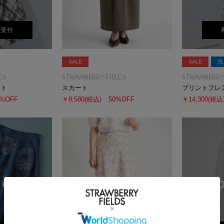
荷受付
SALE
SALE
洗
DS
STRAWBERRY-FIELDS
STRAWBERRY-
ート
スカート
プリントフレ
0%OFF
￥8,580
(税込)
50%OFF
￥14,300
(税込
 OUT
SO