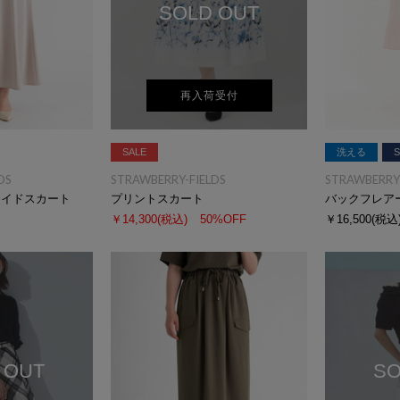
SOLD OUT
再入荷受付
SALE
洗える
S
DS
STRAWBERRY-FIELDS
STRAWBERRY-
メイドスカート
プリントスカート
バックフレア
￥14,300
(税込)
50%OFF
￥16,500
(税込
 OUT
SO