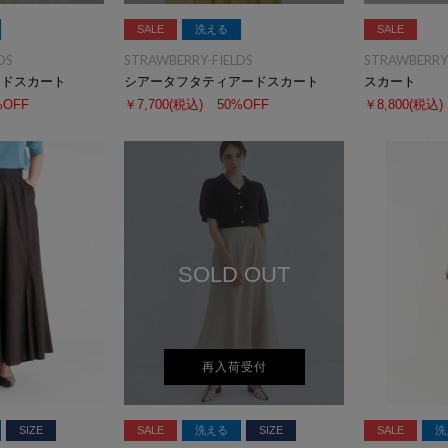
SALE
洗える
SALE
DS
STRAWBERRY-FIELDS
STRAWBERRY-
ードスカート
シアータフタティアードスカート
スカート
%OFF
￥7,700
(税込)
50%OFF
￥8,800
(税込)
SOLD OUT
再入荷受付
SIZE
SALE
洗える
SIZE
SALE
洗