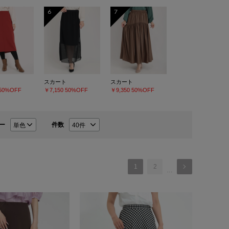
6
7
スカート
スカート
50%OFF
￥7,150
50%OFF
￥9,350
50%OFF
ー
件数
1
2
…