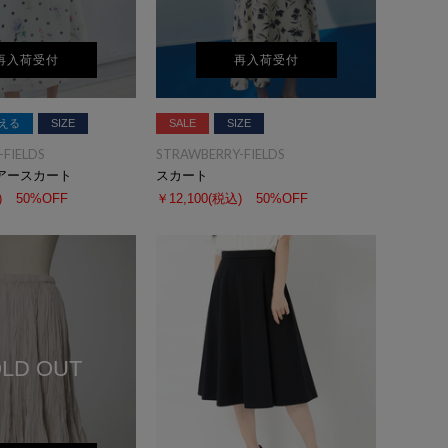
再入荷受付
再入荷受付
える
SIZE
SALE
SIZE
FIELDS
STRAWBERRY-FIELDS
アースカート
スカート
)
50%OFF
￥12,100
(税込)
50%OFF
LD OUT