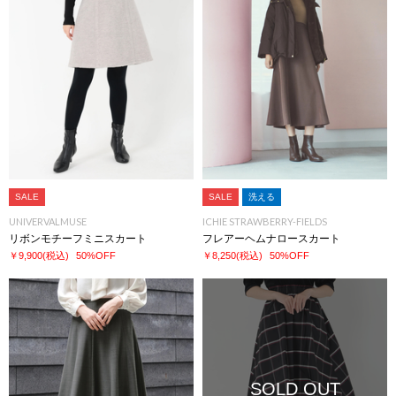
SALE
SALE
洗える
UNIVERVALMUSE
ICHIE STRAWBERRY-FIELDS
リボンモチーフミニスカート
フレアーヘムナロースカート
￥9,900
(税込)
50%OFF
￥8,250
(税込)
50%OFF
SOLD OUT