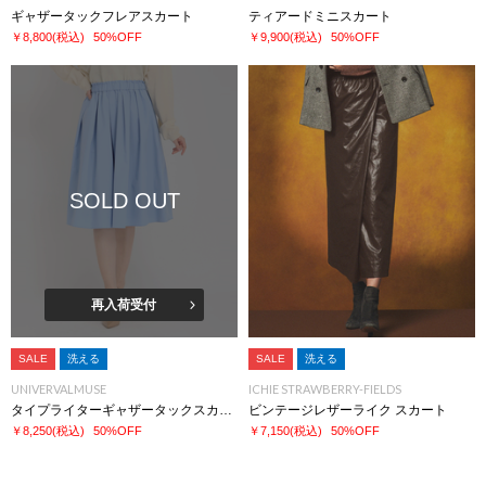
ギャザータックフレアスカート
ティアードミニスカート
￥8,800
(税込)
50%OFF
￥9,900
(税込)
50%OFF
SOLD OUT
再入荷受付
SALE
洗える
SALE
洗える
UNIVERVALMUSE
ICHIE STRAWBERRY-FIELDS
タイプライターギャザータックスカート
ビンテージレザーライク スカート
￥8,250
(税込)
50%OFF
￥7,150
(税込)
50%OFF