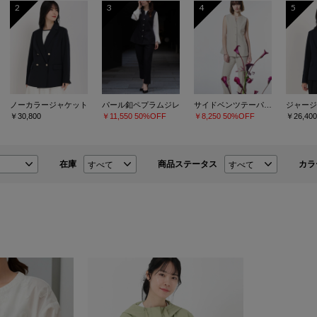
2
3
4
5
ノーカラージャケット
パール釦ペプラムジレ
サイドベンツテーパードパンツ
￥30,800
￥11,550
50%OFF
￥8,250
50%OFF
￥26,400
在庫
商品ステータス
カラ