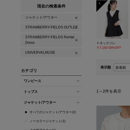
1
現在の検索条件
ジャケット/アウター
STRAWBERRY-FIELDS OUTLET
STRAWBERRY-FIELDS Rental
Dress
Ｖネックジレ
￥7,150
50%OFF
UNIVERVALMUSE
表示順
カテゴリ
ワンピース
1
～
2
件を表示
トップス
ジャケット/アウター
すべてのジャケット/アウター(2)
ノーカラージャケット(1)