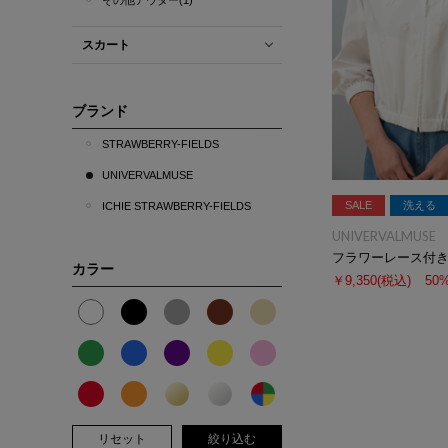
その他アウター(1)
スカート
ブランド
STRAWBERRY-FIELDS
UNIVERVALMUSE
SALE
洗える
ICHIE STRAWBERRY-FIELDS
UNIVERVALMUSE
フラワーレース付
カラー
￥9,350
(税込)
50
リセット
絞り込む