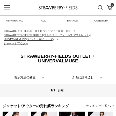
9
検索
カ
STRAWBERRY-FIELDS
NEW ARRIVAL
ALL
BRANDS
CATEGORY
STRAWBERRY-FIELDS（ストロベリーフィールズ）TOP
STRAWBERRY-FIELDS OUTLET(ストロベリーフィールズ アウトレット)
|
UNIVERVALMUSE(ユニバーバルミューズ)
ジャケット/アウター
STRAWBERRY-FIELDS OUTLET・
UNIVERVALMUSE
表示方法の変更
さらに絞り込む
1/1
（2件）
ジャケット/アウターの
売れ筋ランキング
ランキング一覧へ
1
2
3
4