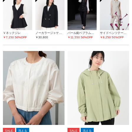
Ｖネックジレ
ノーカラージャケット
パール釦ペプラムジレ
サイドベンツテーパードパンツ
￥7,150
50%OFF
￥30,800
￥11,550
50%OFF
￥8,250
50%OFF
SALE
洗える
SALE
洗える