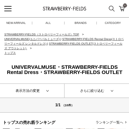
32
検索
カ
STRAWBERRY-FIELDS
NEW ARRIVAL
ALL
BRANDS
CATEGORY
STRAWBERRY-FIELDS（ストロベリーフィールズ）TOP
UNIVERVALMUSE(ユニバーバルミューズ)
|
STRAWBERRY-FIELDS Rental Dress(ストロベ
リーフィールズ レンタルドレス)
|
STRAWBERRY-FIELDS OUTLET(ストロベリーフィール
ズ アウトレット)
トップス
UNIVERVALMUSE・STRAWBERRY-FIELDS
Rental Dress・STRAWBERRY-FIELDS OUTLET
表示方法の変更
さらに絞り込む
1/1
（10件）
トップスの
売れ筋ランキング
ランキング一覧へ