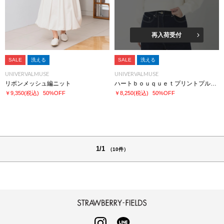
再入荷受付
SALE
洗える
SALE
洗える
UNIVERVALMUSE
UNIVERVALMUSE
リボンメッシュ編ニット
ハートｂｏｕｑｕｅｔプリントプルオーバー
￥9,350
(税込)
50%OFF
￥8,250
(税込)
50%OFF
1/1
（10件）
STRAWBERRY-FIELDS
INSTAGRAM
LINE