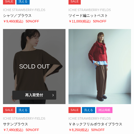
SALE
洗える
SALE
ICHIE STRAWBERRY-FIELDS
ICHIE STRAWBERRY-FIELDS
シャツ／ブラウス
ツイード編ニットベスト
￥9,460
(税込)
50%OFF
￥11,000
(税込)
50%OFF
SOLD OUT
再入荷受付
SALE
洗える
SALE
洗える
雑誌掲載
ICHIE STRAWBERRY-FIELDS
ICHIE STRAWBERRY-FIELDS
サテンブラウス
Ｖネックフリルボウタイブラウス
￥7,480
(税込)
50%OFF
￥8,250
(税込)
50%OFF