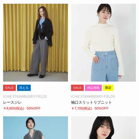
SALE
洗える
SALE
雑誌掲載
限定
ICHIE STRAWBERRY-FIELDS
ICHIE STRAWBERRY-FIELDS
レースジレ
袖口スリットリブニット
￥8,800
(税込)
50%OFF
￥7,700
(税込)
50%OFF