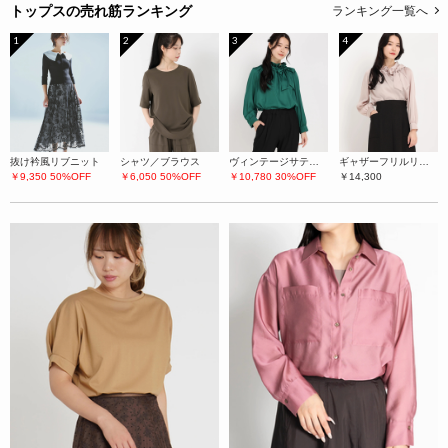
トップスの
売れ筋ランキング
ランキング一覧へ
1
2
3
4
抜け衿風リブニット
シャツ／ブラウス
ヴィンテージサテン シャツ/ブラウス
ギャザーフリルリボンブラウス
￥9,350
50%OFF
￥6,050
50%OFF
￥10,780
30%OFF
￥14,300