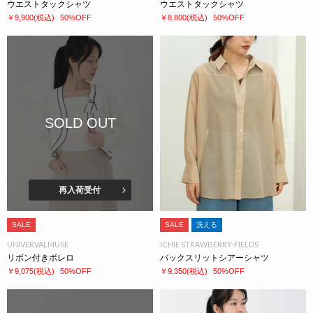
ウエストタックシャツ
ウエストタックシャツ
￥9,900
(税込)
50%OFF
￥8,800
(税込)
50%OFF
SOLD OUT
再入荷受付
SALE
SALE
洗える
UNIVERVALMUSE
ICHIE STRAWBERRY-FIELDS
リボン付きボレロ
バックスリットシアーシャツ
￥9,075
(税込)
50%OFF
￥9,350
(税込)
50%OFF