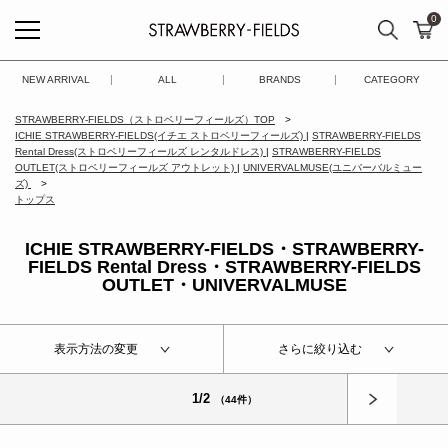
0
検索
カ
STRAWBERRY-FIELDS
NEW ARRIVAL
ALL
BRANDS
CATEGORY
STRAWBERRY-FIELDS（ストロベリーフィールズ）TOP
ICHIE STRAWBERRY-FIELDS(イチエ ストロベリーフィールズ)
|
STRAWBERRY-FIELDS
Rental Dress(ストロベリーフィールズ レンタルドレス)
|
STRAWBERRY-FIELDS
OUTLET(ストロベリーフィールズ アウトレット)
|
UNIVERVALMUSE(ユニバーバルミュー
ズ)
トップス
ICHIE STRAWBERRY-FIELDS・STRAWBERRY-
FIELDS Rental Dress・STRAWBERRY-FIELDS
OUTLET・UNIVERVALMUSE
表示方法の変更
さらに絞り込む
次へ
1/2
（44件）