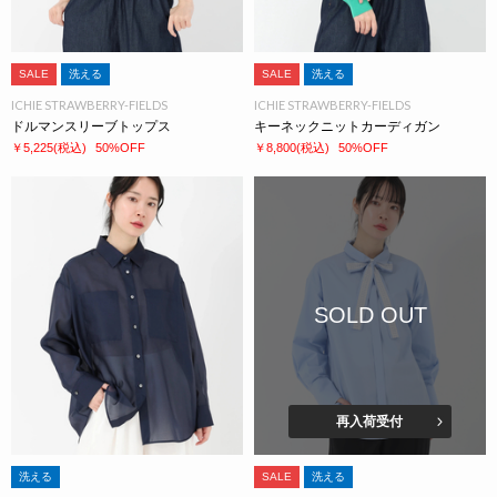
SALE
洗える
SALE
洗える
ICHIE STRAWBERRY-FIELDS
ICHIE STRAWBERRY-FIELDS
ドルマンスリーブトップス
キーネックニットカーディガン
￥5,225
(税込)
50%OFF
￥8,800
(税込)
50%OFF
SOLD OUT
再入荷受付
洗える
SALE
洗える