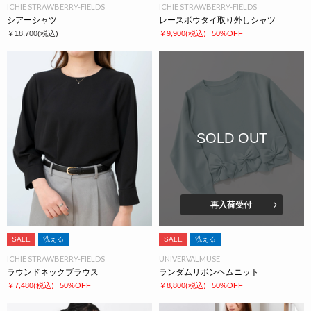
ICHIE STRAWBERRY-FIELDS
ICHIE STRAWBERRY-FIELDS
シアーシャツ
レースボウタイ取り外しシャツ
￥18,700
(税込)
￥9,900
(税込)
50%OFF
SOLD OUT
再入荷受付
SALE
洗える
SALE
洗える
ICHIE STRAWBERRY-FIELDS
UNIVERVALMUSE
ラウンドネックブラウス
ランダムリボンヘムニット
￥7,480
(税込)
50%OFF
￥8,800
(税込)
50%OFF