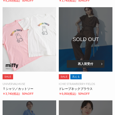
￥8,250
(税込)
50%OFF
￥3,740
(税込)
50%OFF
SOLD OUT
再入荷受付
SALE
SALE
洗える
UNIVERVALMUSE
ICHIE STRAWBERRY-FIELDS
Ｔシャツ／カットソー
ドレープネックブラウス
￥3,740
(税込)
50%OFF
￥6,050
(税込)
50%OFF