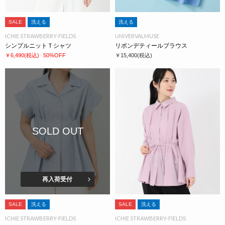
SALE
洗える
洗える
ICHIE STRAWBERRY-FIELDS
UNIVERVALMUSE
シンプルニットＴシャツ
リボンデティールブラウス
￥6,490
(税込)
50%OFF
￥15,400
(税込)
SOLD OUT
再入荷受付
SALE
洗える
SALE
洗える
ICHIE STRAWBERRY-FIELDS
ICHIE STRAWBERRY-FIELDS