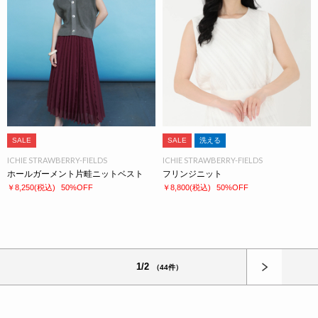
SALE
SALE
洗える
ICHIE STRAWBERRY-FIELDS
ICHIE STRAWBERRY-FIELDS
ホールガーメント片畦ニットベスト
フリンジニット
￥8,250
(税込)
50%OFF
￥8,800
(税込)
50%OFF
次へ
1/2
（44件）