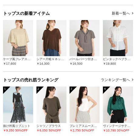
トップスの
新着アイテム
新着一覧へ
ケープ風フレアスリーブブラウス
シアー片畦Ｖネックニット
パールパーツ付きボウタイブラウス
ピンタックペプラムブラウス
￥17,600
￥14,300
￥16,500
￥19,800
トップスの
売れ筋ランキング
ランキング一覧へ
1
2
3
4
抜け衿風リブニット
シャツ／ブラウス
プレミアスムース キャミソール
ヴィンテージサテン シャツ/ブラウス
￥9,350
50%OFF
￥6,050
50%OFF
￥2,750
50%OFF
￥10,780
30%OFF