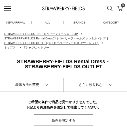
0
検索
カ
STRAWBERRY-FIELDS
NEW ARRIVAL
ALL
BRANDS
CATEGORY
STRAWBERRY-FIELDS（ストロベリーフィールズ）TOP
STRAWBERRY-FIELDS Rental Dress(ストロベリーフィールズ レンタルドレス)
|
STRAWBERRY-FIELDS OUTLET(ストロベリーフィールズ アウトレット)
トップス
Tシャツ/カットソー
STRAWBERRY-FIELDS Rental Dress・
STRAWBERRY-FIELDS OUTLET
表示方法の変更
さらに絞り込む
ご希望の条件で商品は見つかりませんでした。
下記より再度条件を設定して検索してください。
条件を設定する