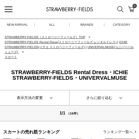
0
検索
カ
STRAWBERRY-FIELDS
NEW ARRIVAL
ALL
BRANDS
CATEGORY
STRAWBERRY-FIELDS（ストロベリーフィールズ）TOP
STRAWBERRY-FIELDS Rental Dress(ストロベリーフィールズ レンタルドレス)
|
ICHIE
STRAWBERRY-FIELDS(イチエ ストロベリーフィールズ)
|
UNIVERVALMUSE(ユニバーバル
ミューズ)
スカート
STRAWBERRY-FIELDS Rental Dress・ICHIE
STRAWBERRY-FIELDS・UNIVERVALMUSE
表示方法の変更
さらに絞り込む
1/1
（16件）
スカートの
売れ筋ランキング
ランキング一覧へ