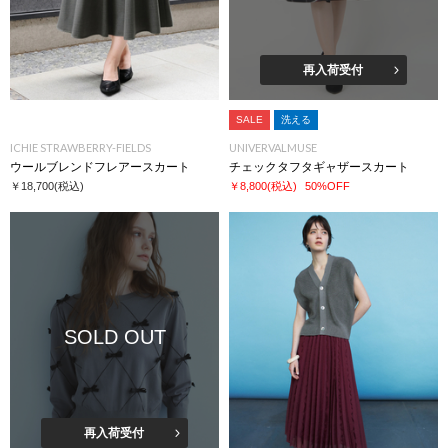
再入荷受付
SALE
洗える
ICHIE STRAWBERRY-FIELDS
UNIVERVALMUSE
ウールブレンドフレアースカート
チェックタフタギャザースカート
￥18,700
(税込)
￥8,800
(税込)
50%OFF
SOLD OUT
再入荷受付