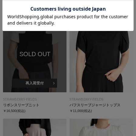
リボンプリントＴシャツ
Ｖネックフィット＆フレアワンピース
￥11,000
(税込)
￥28,600
(税込)
SOLD OUT
再入荷受付
STRAWBERRY-FIELDS
STRAWBERRY-FIELDS
リボンスリーブニット
パフスリーブジャージトップス
￥16,500
(税込)
￥11,000
(税込)