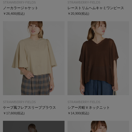
STRAWBERRY-FIELDS
STRAWBERRY-FIELDS
ノーカラージャケット
レーストリムヘムキャミワンピース
￥26,400
(税込)
￥20,900
(税込)
STRAWBERRY-FIELDS
STRAWBERRY-FIELDS
ケープ風フレアスリーブブラウス
シアー片畦Ｖネックニット
￥17,600
(税込)
￥14,300
(税込)