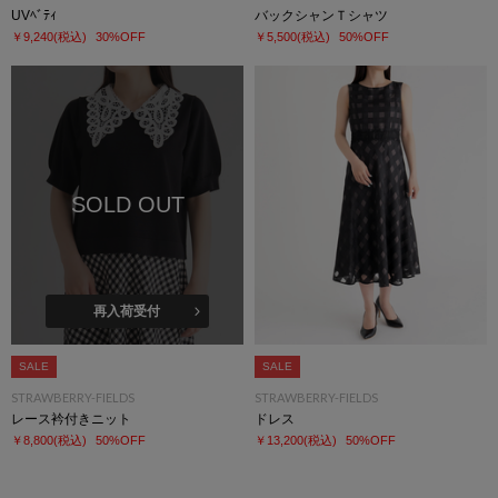
UVﾍﾞﾃｨ
バックシャンＴシャツ
￥9,240
(税込)
30%OFF
￥5,500
(税込)
50%OFF
SOLD OUT
再入荷受付
SALE
SALE
STRAWBERRY-FIELDS
STRAWBERRY-FIELDS
レース衿付きニット
ドレス
￥8,800
(税込)
50%OFF
￥13,200
(税込)
50%OFF