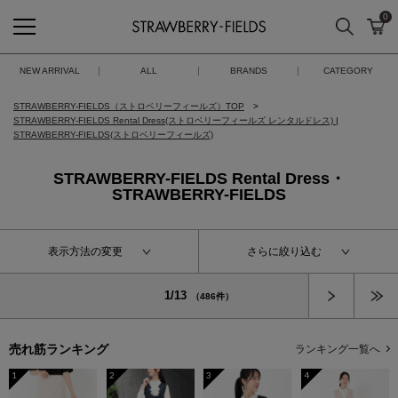
0
検索
カ
STRAWBERRY-FIELDS
NEW ARRIVAL
ALL
BRANDS
CATEGORY
STRAWBERRY-FIELDS（ストロベリーフィールズ）TOP
STRAWBERRY-FIELDS Rental Dress(ストロベリーフィールズ レンタルドレス)
|
STRAWBERRY-FIELDS(ストロベリーフィールズ)
STRAWBERRY-FIELDS Rental Dress・
STRAWBERRY-FIELDS
表示方法の変更
さらに絞り込む
次へ
1/13
（486件）
売れ筋ランキング
ランキング一覧へ
1
2
3
4