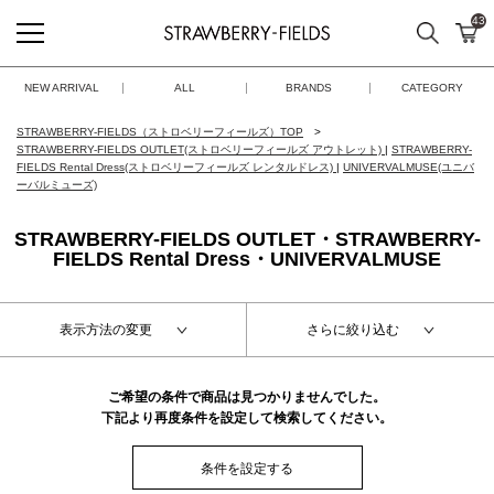
43
検索
カ
STRAWBERRY-FIELDS
NEW ARRIVAL
ALL
BRANDS
CATEGORY
STRAWBERRY-FIELDS（ストロベリーフィールズ）TOP
STRAWBERRY-FIELDS OUTLET(ストロベリーフィールズ アウトレット)
|
STRAWBERRY-
FIELDS Rental Dress(ストロベリーフィールズ レンタルドレス)
|
UNIVERVALMUSE(ユニバ
ーバルミューズ)
STRAWBERRY-FIELDS OUTLET・STRAWBERRY-
FIELDS Rental Dress・UNIVERVALMUSE
表示方法の変更
さらに絞り込む
ご希望の条件で商品は見つかりませんでした。
下記より再度条件を設定して検索してください。
条件を設定する