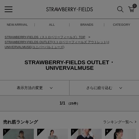
0
検索
カ
STRAWBERRY-FIELDS
NEW ARRIVAL
ALL
BRANDS
CATEGORY
STRAWBERRY-FIELDS（ストロベリーフィールズ）TOP
STRAWBERRY-FIELDS OUTLET(ストロベリーフィールズ アウトレット)
|
UNIVERVALMUSE(ユニバーバルミューズ)
STRAWBERRY-FIELDS OUTLET・
UNIVERVALMUSE
表示方法の変更
さらに絞り込む
1/1
（25件）
売れ筋ランキング
ランキング一覧へ
1
2
3
4