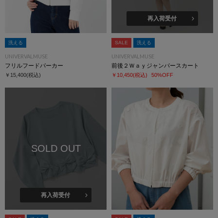
再入荷受付
洗える
SALE
洗える
UNIVERVALMUSE
UNIVERVALMUSE
フリルフードパーカー
前後２Ｗａｙジャンパースカート
￥15,400
(税込)
￥10,450
(税込)
50%OFF
SOLD OUT
再入荷受付