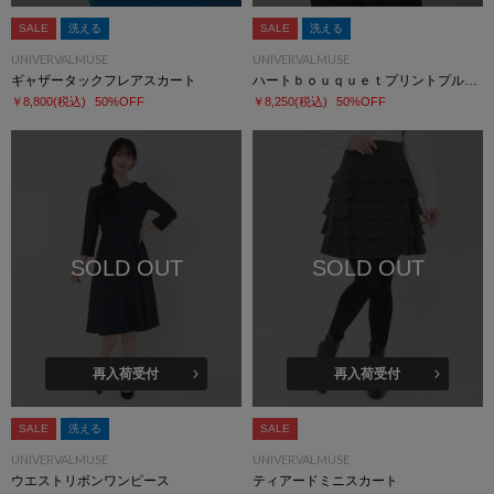
SALE
洗える
SALE
洗える
UNIVERVALMUSE
UNIVERVALMUSE
ギャザータックフレアスカート
ハートｂｏｕｑｕｅｔプリントプルオーバー
￥8,800
(税込)
50%OFF
￥8,250
(税込)
50%OFF
SOLD OUT
SOLD OUT
再入荷受付
再入荷受付
SALE
洗える
SALE
UNIVERVALMUSE
UNIVERVALMUSE
ウエストリボンワンピース
ティアードミニスカート