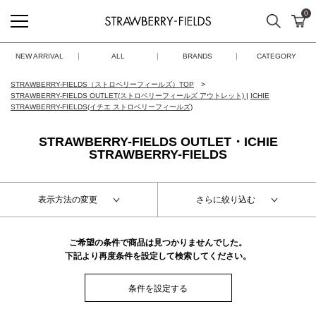
0
検索
カ
STRAWBERRY-FIELDS
NEW ARRIVAL
ALL
BRANDS
CATEGORY
STRAWBERRY-FIELDS（ストロベリーフィールズ）TOP
STRAWBERRY-FIELDS OUTLET(ストロベリーフィールズ アウトレット)
|
ICHIE
STRAWBERRY-FIELDS(イチエ ストロベリーフィールズ)
STRAWBERRY-FIELDS OUTLET・ICHIE
STRAWBERRY-FIELDS
表示方法の変更
さらに絞り込む
ご希望の条件で商品は見つかりませんでした。
下記より再度条件を設定して検索してください。
条件を設定する