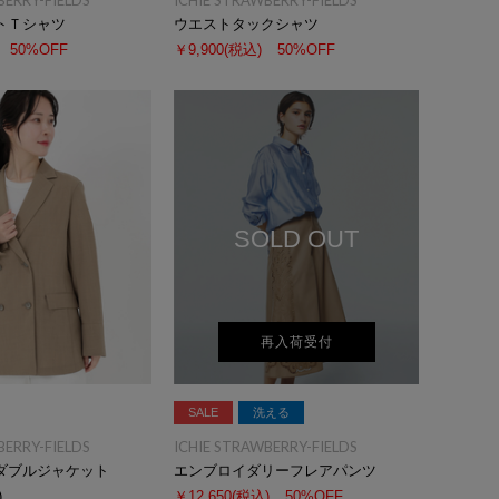
BERRY-FIELDS
ICHIE STRAWBERRY-FIELDS
トＴシャツ
ウエストタックシャツ
50%OFF
￥9,900
(税込)
50%OFF
SOLD OUT
再入荷受付
SALE
洗える
BERRY-FIELDS
ICHIE STRAWBERRY-FIELDS
ダブルジャケット
エンブロイダリーフレアパンツ
)
￥12,650
(税込)
50%OFF