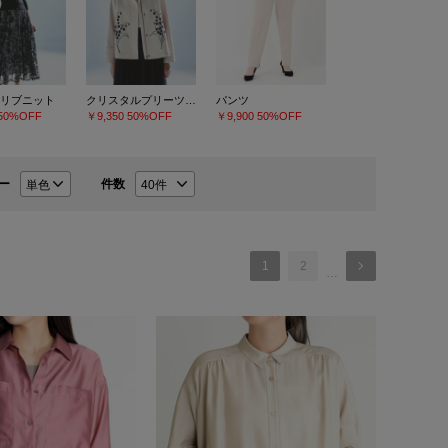
リブニット
クリスタルプリーツチュールスカート
パンツ
50%OFF
￥9,350
50%OFF
￥9,900
50%OFF
ー
件数
1
2
…