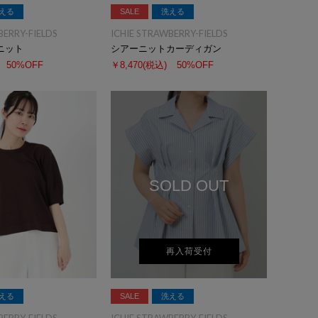
える
SALE
洗える
BERRY-FIELDS
ICHIE STRAWBERRY-FIELDS
ニット
シアーニットカーディガン
50%OFF
￥8,470
(税込)
50%OFF
SOLD OUT
再入荷受付
える
SALE
洗える