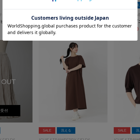
洗える
雑誌掲載
SALE
洗
-FIELDS
ICHIE STRAWBERRY-FIELDS
ICHIE STRAW
ンピース
７分袖テーラードジャケット
ノースリーブ
￥19,800
(税込)
￥6,930
(税込)
 OUT
荷受付
SALE
洗える
SALE
洗