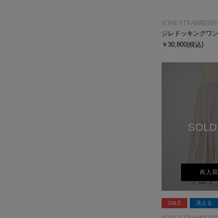
ICHIE STRAWBERRY
ジレドッキングワ
￥30,800
(税込)
SOLD
再入
SALE
洗える