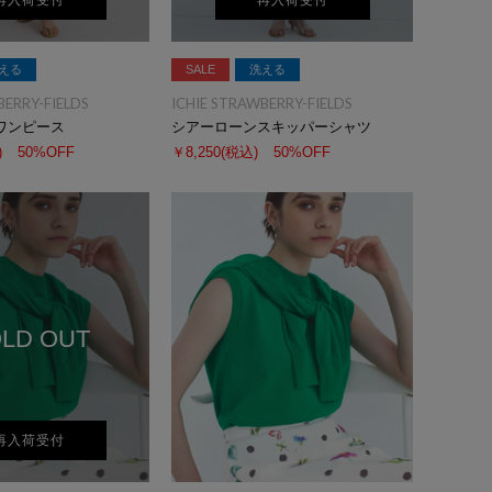
再入荷受付
再入荷受付
える
SALE
洗える
BERRY-FIELDS
ICHIE STRAWBERRY-FIELDS
ワンピース
シアーローンスキッパーシャツ
)
50%OFF
￥8,250
(税込)
50%OFF
LD OUT
再入荷受付