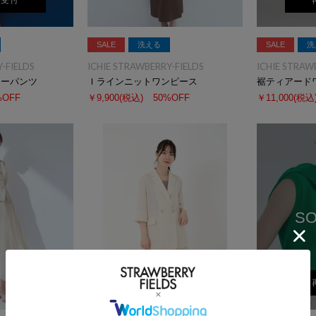
荷受付
SALE
洗える
SALE
洗
-FIELDS
ICHIE STRAWBERRY-FIELDS
ICHIE STRAW
ジーパンツ
Ｉラインニットワンピース
裾ティアード
%OFF
￥9,900
(税込)
50%OFF
￥11,000
(税込
SO