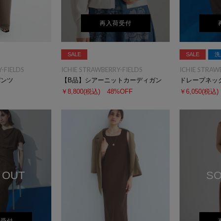
再入荷受付
SALE
SALE
洗
-FIELDS
ICHIE STRAWBERRY-FIELDS
ICHIE STRAW
パンツ
【B品】シアーニットカーディガン
ドレープネッ
￥8,800
(税込)
48%OFF
￥6,050
(税込)
 OUT
SO