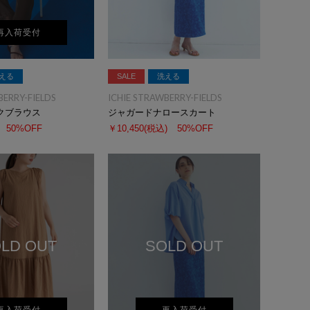
再入荷受付
える
SALE
洗える
BERRY-FIELDS
ICHIE STRAWBERRY-FIELDS
クブラウス
ジャガードナロースカート
50%OFF
￥10,450
(税込)
50%OFF
LD OUT
SOLD OUT