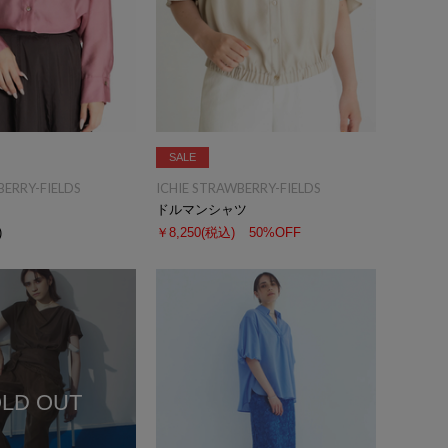
SALE
BERRY-FIELDS
ICHIE STRAWBERRY-FIELDS
ドルマンシャツ
)
￥8,250
(税込)
50%OFF
LD OUT