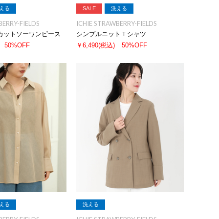
える
SALE
洗える
BERRY-FIELDS
ICHIE STRAWBERRY-FIELDS
カットソーワンピース
シンプルニットＴシャツ
50%OFF
￥6,490
(税込)
50%OFF
える
洗える