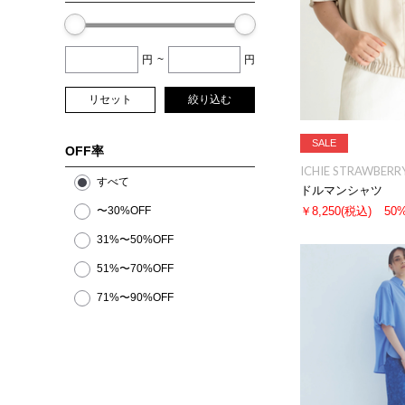
円
~
円
リセット
絞り込む
SALE
OFF率
ICHIE STRAWBERRY
すべて
ドルマンシャツ
〜30%OFF
￥8,250
(税込)
50
31%〜50%OFF
51%〜70%OFF
71%〜90%OFF