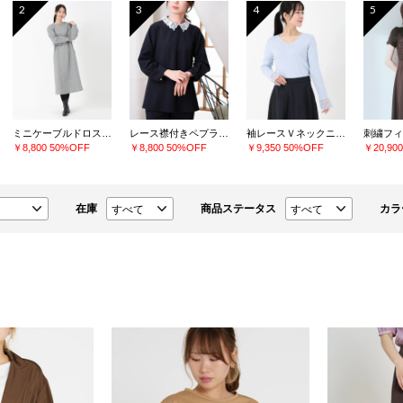
2
3
4
5
ミニケーブルドロストワンピース
レース襟付きペプラムプルオーバー
袖レースＶネックニット
￥8,800
50%OFF
￥8,800
50%OFF
￥9,350
50%OFF
￥20,90
在庫
商品ステータス
カラ