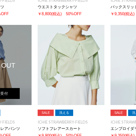
-FIELDS
ICHIE STRAWBERRY-FIELDS
ICHIE STRAW
ャツ
ウエストタックシャツ
バックスリッ
%OFF
￥8,800
(税込)
50%OFF
￥9,350
(税込)
 OUT
荷受付
SALE
洗える
SALE
洗
-FIELDS
ICHIE STRAWBERRY-FIELDS
ICHIE STRAW
フレアパンツ
ソフトフレアースカート
エンブロイダ
0%OFF
￥9,900
(税込)
50%OFF
￥9,350
(税込)