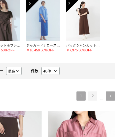
6
7
刺繍フィット＆フレアーワンピース
ジャガードナロースカート
バックシャンカットソーワンピース
0
50%OFF
￥10,450
50%OFF
￥7,975
50%OFF
ー
件数
1
2
…