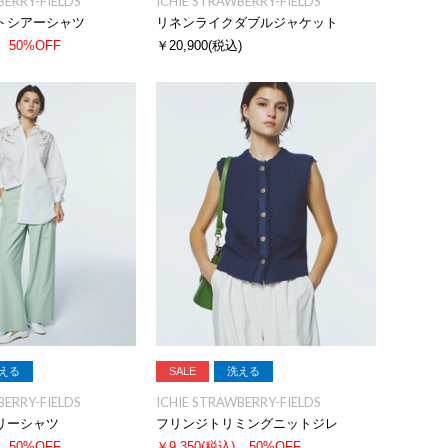
BERRY-FIELDS
ICHIE STRAWBERRY-FIELDS
トシアーシャツ
リネンライクダブルジャケット
50%OFF
￥20,900
(税込)
える
SALE
洗える
BERRY-FIELDS
ICHIE STRAWBERRY-FIELDS
リーシャツ
フリンジトリミングニットジレ
50%OFF
￥9,350
(税込)
50%OFF