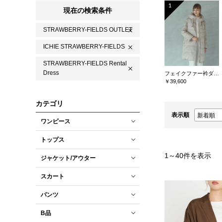
1
現在の検索条件
STRAWBERRY-FIELDS OUTLET
ICHIE STRAWBERRY-FIELDS
STRAWBERRY-FIELDS Rental
Dress
フェイクファー衿ダウンコート
￥39,600
カテゴリ
表示順
ワンピース
トップス
1
～
40
件を表示
ジャケット/アウター
スカート
パンツ
B品