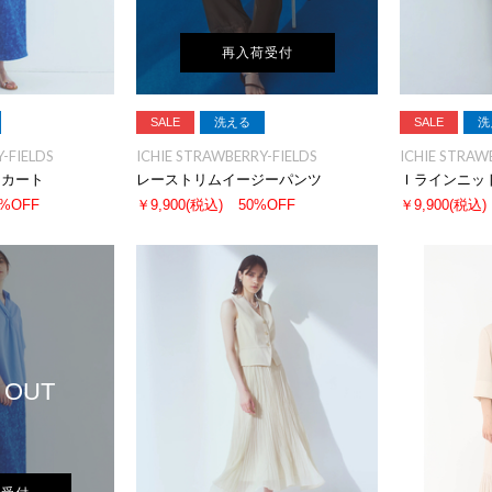
再入荷受付
SALE
洗える
SALE
洗
-FIELDS
ICHIE STRAWBERRY-FIELDS
ICHIE STRAW
スカート
レーストリムイージーパンツ
Ｉラインニッ
0%OFF
￥9,900
(税込)
50%OFF
￥9,900
(税込)
 OUT