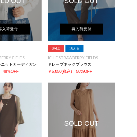
LD OUT
SOLD OUT
再入荷受付
再入荷受付
SALE
洗える
BERRY-FIELDS
ICHIE STRAWBERRY-FIELDS
ーニットカーディガン
ドレープネックブラウス
48%OFF
￥6,050
(税込)
50%OFF
SOLD OUT