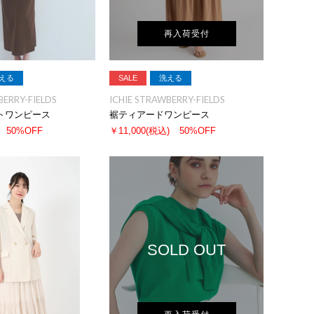
再入荷受付
える
SALE
洗える
BERRY-FIELDS
ICHIE STRAWBERRY-FIELDS
トワンピース
裾ティアードワンピース
50%OFF
￥11,000
(税込)
50%OFF
SOLD OUT