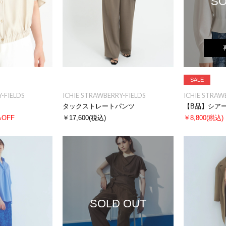
SO
SALE
-FIELDS
ICHIE STRAWBERRY-FIELDS
ICHIE STRAW
タックストレートパンツ
【B品】シア
%OFF
￥17,600
(税込)
￥8,800
(税込)
SOLD OUT