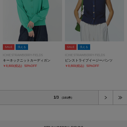
SALE
洗える
SALE
洗える
ICHIE STRAWBERRY-FIELDS
ICHIE STRAWBERRY-FIELDS
キーネックニットカーディガン
ピンストライプイージーパンツ
￥8,800
(税込)
50%OFF
￥8,800
(税込)
50%OFF
次へ
1/3
（101件）