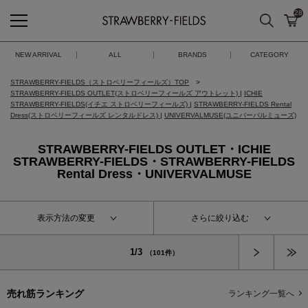
28
検索
カ
STRAWBERRY-FIELDS
NEW ARRIVAL
ALL
BRANDS
CATEGORY
STRAWBERRY-FIELDS（ストロベリーフィールズ）TOP
STRAWBERRY-FIELDS OUTLET(ストロベリーフィールズ アウトレット)
|
ICHIE
STRAWBERRY-FIELDS(イチエ ストロベリーフィールズ)
|
STRAWBERRY-FIELDS Rental
Dress(ストロベリーフィールズ レンタルドレス)
|
UNIVERVALMUSE(ユニバーバルミューズ)
STRAWBERRY-FIELDS OUTLET・ICHIE
STRAWBERRY-FIELDS・STRAWBERRY-FIELDS
Rental Dress・UNIVERVALMUSE
表示方法の変更
さらに絞り込む
次へ
1/3
（101件）
売れ筋ランキング
ランキング一覧へ