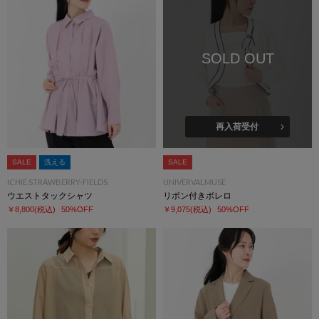
SOLD OUT
再入荷受付
SALE
洗える
SALE
ICHIE STRAWBERRY-FIELDS
UNIVERVALMUSE
ウエストタックシャツ
リボン付きボレロ
￥8,800
(税込)
50%OFF
￥9,075
(税込)
50%OFF