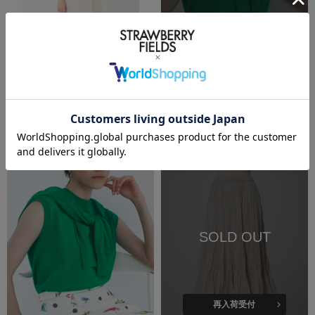
再入荷受付
洗える
雑誌掲載
SALE
洗える
ICHIE STRAWBERRY-FIELDS
ICHIE STRAWBERRY-FIELDS
７分袖テーラードジャケット
ノースリーブニット
￥19,800
(税込)
￥6,930
(税込)
50%OFF
SOLD OUT
再入荷受付