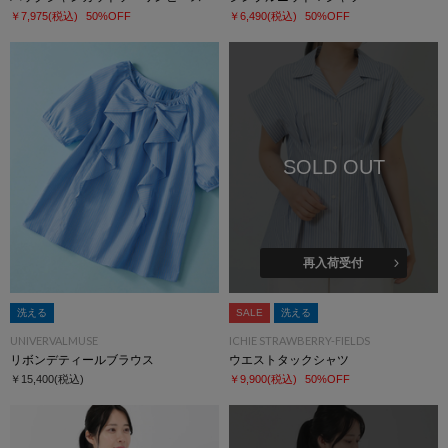
￥7,975
(税込)
50%OFF
￥6,490
(税込)
50%OFF
SOLD OUT
再入荷受付
洗える
SALE
洗える
UNIVERVALMUSE
ICHIE STRAWBERRY-FIELDS
リボンデティールブラウス
ウエストタックシャツ
￥15,400
(税込)
￥9,900
(税込)
50%OFF