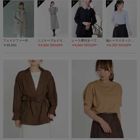
1
2
3
4
フェイクファー衿ダウンコート
ミニケーブルドロストワンピース
レース襟付きペプラムプルオーバー
袖レースＶネックニット
￥39,600
￥8,800
50%OFF
￥8,800
50%OFF
￥9,350
50%OFF