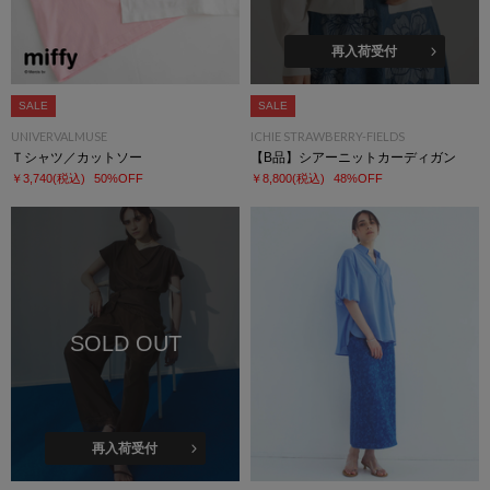
再入荷受付
SALE
SALE
UNIVERVALMUSE
ICHIE STRAWBERRY-FIELDS
Ｔシャツ／カットソー
【B品】シアーニットカーディガン
￥3,740
(税込)
50%OFF
￥8,800
(税込)
48%OFF
SOLD OUT
再入荷受付