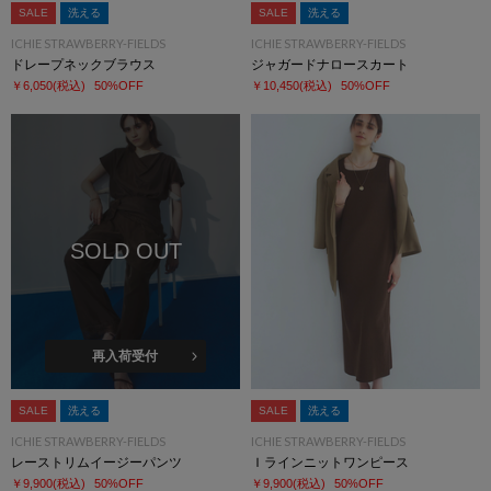
SALE
洗える
SALE
洗える
ICHIE STRAWBERRY-FIELDS
ICHIE STRAWBERRY-FIELDS
ドレープネックブラウス
ジャガードナロースカート
￥6,050
(税込)
50%OFF
￥10,450
(税込)
50%OFF
SOLD OUT
再入荷受付
SALE
洗える
SALE
洗える
ICHIE STRAWBERRY-FIELDS
ICHIE STRAWBERRY-FIELDS
レーストリムイージーパンツ
Ｉラインニットワンピース
￥9,900
(税込)
50%OFF
￥9,900
(税込)
50%OFF