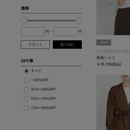
価格
円
~
円
NEW
リセット
絞り込む
STRAWBERRY-FIEL
長袖シャツ
OFF率
￥18,700
(税込)
すべて
〜30%OFF
31%〜50%OFF
51%〜70%OFF
71%〜90%OFF