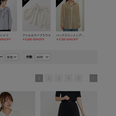
シャツ
フリルカラーブラウス
バックスリットシアーシャツ
50%OFF
￥8,800
50%OFF
￥9,350
50%OFF
ー
件数
1
2
3
4
5
…