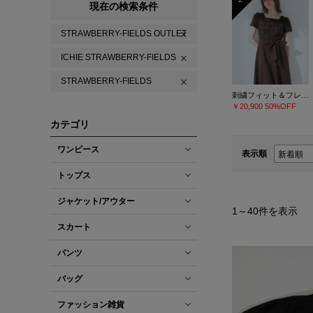
現在の検索条件
STRAWBERRY-FIELDS OUTLET
ICHIE STRAWBERRY-FIELDS
STRAWBERRY-FIELDS
刺繍フィット＆フレアーワンピース
￥20,900
50%OFF
カテゴリ
ワンピース
表示順
トップス
ジャケット/アウター
1
～
40
件を表示
スカート
パンツ
バッグ
ファッション雑貨