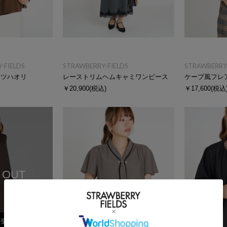
-FIELDS
STRAWBERRY-FIELDS
STRAWBERRY-
ャツハオリ
レーストリムヘムキャミワンピース
ケープ風フレ
￥20,900
(税込)
￥17,600
(税込
 OUT
荷受付