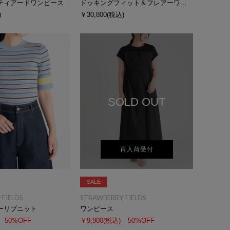
ティアードワンピース
ドッキングフィット＆フレアーワンピース
)
￥30,800
(税込)
SOLD OUT
再入荷受付
SALE
FIELDS
STRAWBERRY-FIELDS
ーリブニット
ワンピース
50%OFF
￥9,900
(税込)
50%OFF