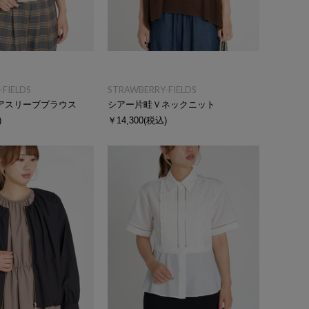
FIELDS
STRAWBERRY-FIELDS
アスリーブブラウス
シアー片畦Ｖネックニット
)
￥14,300
(税込)