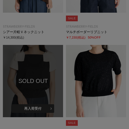
SALE
STRAWBERRY-FIELDS
STRAWBERRY-FIELDS
シアー片畦Ｖネックニット
マルチボーダーリブニット
￥14,300
(税込)
￥7,150
(税込)
50%OFF
SOLD OUT
再入荷受付
SALE