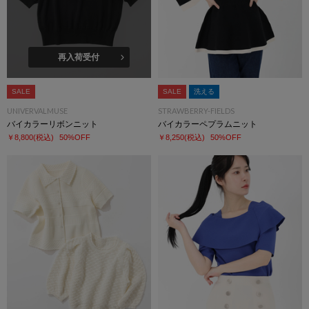
再入荷受付
SALE
SALE
洗える
UNIVERVALMUSE
STRAWBERRY-FIELDS
バイカラーリボンニット
バイカラーペプラムニット
￥8,800
(税込)
50%OFF
￥8,250
(税込)
50%OFF