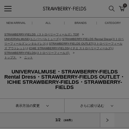
9
検索
カ
STRAWBERRY-FIELDS
NEW ARRIVAL
ALL
BRANDS
CATEGORY
STRAWBERRY-FIELDS（ストロベリーフィールズ）TOP
UNIVERVALMUSE(ユニバーバルミューズ)
|
STRAWBERRY-FIELDS Rental Dress(ストロベ
リーフィールズ レンタルドレス)
|
STRAWBERRY-FIELDS OUTLET(ストロベリーフィール
ズ アウトレット)
|
ICHIE STRAWBERRY-FIELDS(イチエ ストロベリーフィールズ)
|
STRAWBERRY-FIELDS(ストロベリーフィールズ)
トップス
ニット
UNIVERVALMUSE・STRAWBERRY-FIELDS
Rental Dress・STRAWBERRY-FIELDS OUTLET・
ICHIE STRAWBERRY-FIELDS・STRAWBERRY-
FIELDS
表示方法の変更
さらに絞り込む
次へ
1/2
（68件）