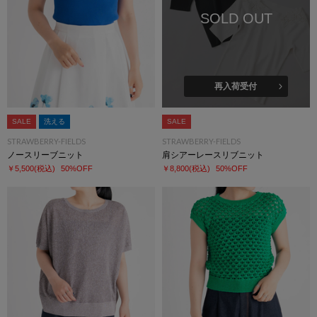
SOLD OUT
再入荷受付
SALE
洗える
SALE
STRAWBERRY-FIELDS
STRAWBERRY-FIELDS
ノースリーブニット
肩シアーレースリブニット
￥5,500
(税込)
50%OFF
￥8,800
(税込)
50%OFF