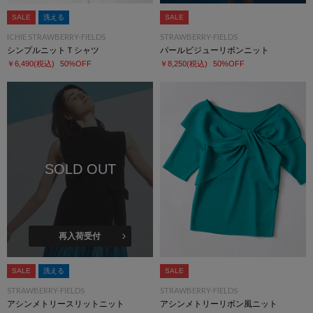
SALE
洗える
SALE
ICHIE STRAWBERRY-FIELDS
STRAWBERRY-FIELDS
シンプルニットＴシャツ
パールビジューリボンニット
￥6,490
(税込)
50%OFF
￥8,250
(税込)
50%OFF
SOLD OUT
再入荷受付
SALE
洗える
SALE
STRAWBERRY-FIELDS
STRAWBERRY-FIELDS
アシンメトリースリットニット
アシンメトリーリボン風ニット