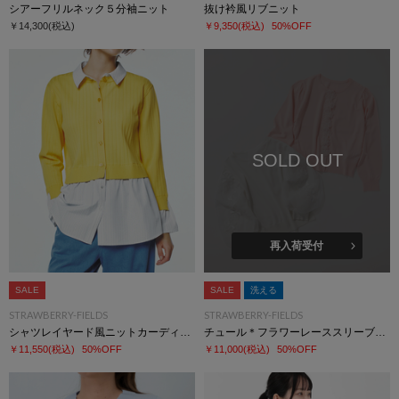
シアーフリルネック５分袖ニット
抜け衿風リブニット
￥14,300
(税込)
￥9,350
(税込)
50%OFF
SOLD OUT
再入荷受付
SALE
SALE
洗える
STRAWBERRY-FIELDS
STRAWBERRY-FIELDS
シャツレイヤード風ニットカーディガン
チュール＊フラワーレーススリーブニット
￥11,550
(税込)
50%OFF
￥11,000
(税込)
50%OFF