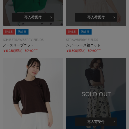
再入荷受付
再入荷受付
SALE
洗える
SALE
洗える
ICHIE STRAWBERRY-FIELDS
STRAWBERRY-FIELDS
ノースリーブニット
シアーレース袖ニット
￥6,930
(税込)
50%OFF
￥8,800
(税込)
50%OFF
SOLD OUT
再入荷受付