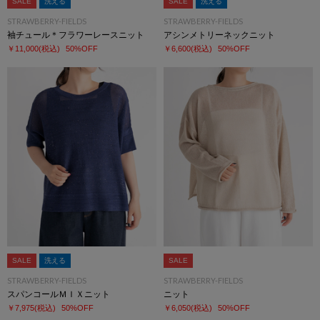
SALE
洗える
SALE
洗える
STRAWBERRY-FIELDS
STRAWBERRY-FIELDS
袖チュール＊フラワーレースニット
アシンメトリーネックニット
￥11,000
(税込)
50%OFF
￥6,600
(税込)
50%OFF
SALE
洗える
SALE
STRAWBERRY-FIELDS
STRAWBERRY-FIELDS
スパンコールＭＩＸニット
ニット
￥7,975
(税込)
50%OFF
￥6,050
(税込)
50%OFF