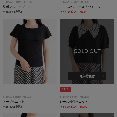
STRAWBERRY-FIELDS
STRAWBERRY-FIELDS
リボンスリーブニット
ミニスパンコール５分袖ニット
￥16,500
(税込)
￥6,490
(税込)
50%OFF
SOLD OUT
再入荷受付
SALE
STRAWBERRY-FIELDS
STRAWBERRY-FIELDS
ケープ衿ニット
レース衿付きニット
￥15,400
(税込)
￥8,800
(税込)
50%OFF