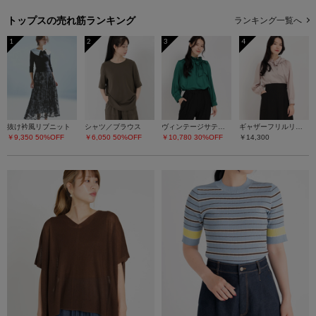
トップスの
売れ筋ランキング
ランキング一覧へ
1
2
3
4
抜け衿風リブニット
シャツ／ブラウス
ヴィンテージサテン シャツ/ブラウス
ギャザーフリルリボンブラウス
￥9,350
50%OFF
￥6,050
50%OFF
￥10,780
30%OFF
￥14,300