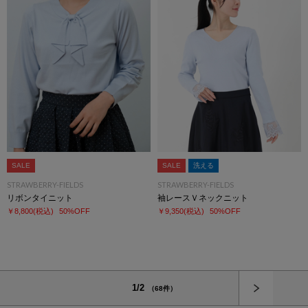
SALE
SALE
洗える
STRAWBERRY-FIELDS
STRAWBERRY-FIELDS
リボンタイニット
袖レースＶネックニット
￥8,800
(税込)
50%OFF
￥9,350
(税込)
50%OFF
次へ
1/2
（68件）