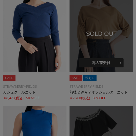
SOLD OUT
再入荷受付
SALE
SALE
洗える
STRAWBERRY-FIELDS
STRAWBERRY-FIELDS
カシュクールニット
前後２ＷＡＹオフショルダーニット
￥8,470
(税込)
50%OFF
￥7,700
(税込)
50%OFF