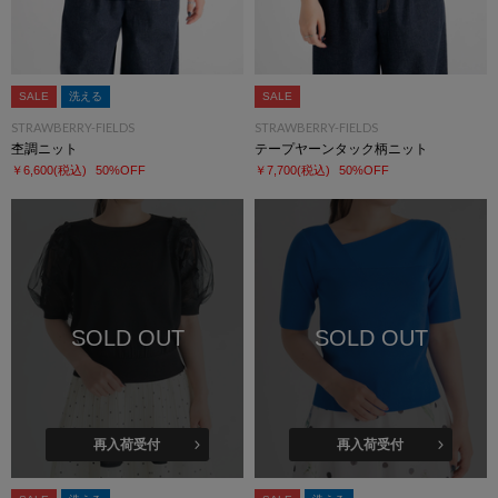
SALE
洗える
SALE
STRAWBERRY-FIELDS
STRAWBERRY-FIELDS
杢調ニット
テープヤーンタック柄ニット
￥6,600
(税込)
50%OFF
￥7,700
(税込)
50%OFF
SOLD OUT
SOLD OUT
再入荷受付
再入荷受付