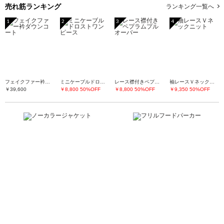
売れ筋ランキング
ランキング一覧へ
1
2
3
4
フェイクファー衿ダウンコート
ミニケーブルドロストワンピース
レース襟付きペプラムプルオーバー
袖レースＶネックニット
￥39,600
￥8,800
50%OFF
￥8,800
50%OFF
￥9,350
50%OFF