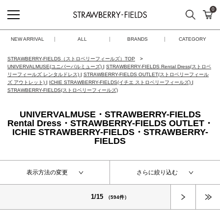
0
検索
カ
STRAWBERRY-FIELDS
NEW ARRIVAL
ALL
BRANDS
CATEGORY
STRAWBERRY-FIELDS（ストロベリーフィールズ）TOP
UNIVERVALMUSE(ユニバーバルミューズ)
|
STRAWBERRY-FIELDS Rental Dress(ストロベ
リーフィールズ レンタルドレス)
|
STRAWBERRY-FIELDS OUTLET(ストロベリーフィール
ズ アウトレット)
|
ICHIE STRAWBERRY-FIELDS(イチエ ストロベリーフィールズ)
|
STRAWBERRY-FIELDS(ストロベリーフィールズ)
UNIVERVALMUSE・STRAWBERRY-FIELDS
Rental Dress・STRAWBERRY-FIELDS OUTLET・
ICHIE STRAWBERRY-FIELDS・STRAWBERRY-
FIELDS
表示方法の変更
さらに絞り込む
次へ
1/15
（594件）