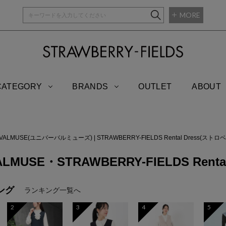
MORE
STRAWBERRY-
CATEGORY
BRANDS
OUTLET
ABOUT
RVALMUSE(ユニバーバルミューズ)
|
STRAWBERRY-FIELDS Rental Dress
ALMUSE・STRAWBERRY-FIELDS Rental
ング
ランキング一覧へ
2
3
4
5