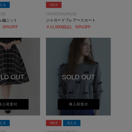
える
SALE
USE
UNIVERVALMUSE
ュ編ニット
ジャガードフレアースカート
50%OFF
￥11,000
(税込)
50%OFF
LD OUT
SOLD OUT
再入荷受付
再入荷受付
える
SALE
洗える