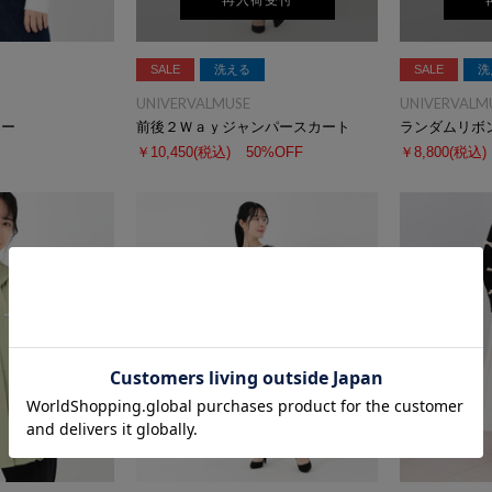
再入荷受付
SALE
洗える
SALE
洗
UNIVERVALMUSE
UNIVERVALM
カー
前後２Ｗａｙジャンパースカート
ランダムリボ
￥10,450
(税込)
50%OFF
￥8,800
(税込)