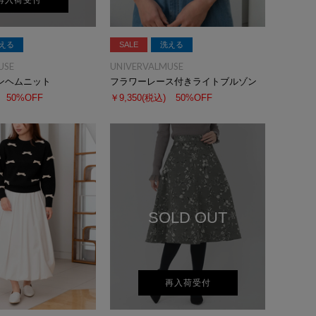
再入荷受付
える
SALE
洗える
USE
UNIVERVALMUSE
ンヘムニット
フラワーレース付きライトブルゾン
50%OFF
￥9,350
(税込)
50%OFF
SOLD OUT
再入荷受付