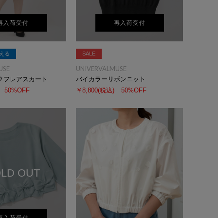
再入荷受付
再入荷受付
える
SALE
USE
UNIVERVALMUSE
クフレアスカート
バイカラーリボンニット
50%OFF
￥8,800
(税込)
50%OFF
LD OUT