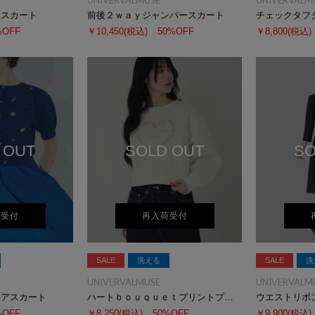
UNIVERVALMUSE
UNIVERVALM
ニスカート
前後２ｗａｙジャンパースカート
チェックタフ
%OFF
￥10,450
(税込)
50%OFF
￥8,800
(税込)
 OUT
SOLD OUT
SO
荷受付
再入荷受付
SALE
洗える
SALE
洗
UNIVERVALMUSE
UNIVERVALM
レアスカート
ハートｂｏｕｑｕｅｔプリントプルオーバー
ウエストリボ
%OFF
￥8,250
(税込)
50%OFF
￥9,900
(税込)