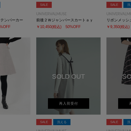
SALE
SALE
洗
UNIVERVALMUSE
UNIVERVALM
ンテンパーカー
前後２Ｗジャンパースカートａｙ
リボンメッシ
0%OFF
￥10,450
(税込)
50%OFF
￥9,350
(税込)
SOLD OUT
SO
再入荷受付
SALE
洗える
SALE
洗