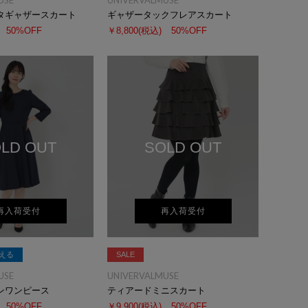
USE
UNIVERVALMUSE
タギャザースカート
ギャザータックフレアスカート
50%OFF
￥8,800
(税込)
50%OFF
LD OUT
SOLD OUT
再入荷受付
再入荷受付
える
SALE
USE
UNIVERVALMUSE
ンワンピース
ティアードミニスカート
50%OFF
￥9,900
(税込)
50%OFF