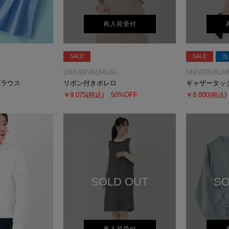
再入荷受付
SALE
SALE
洗
UNIVERVALMUSE
UNIVERVALM
ブラウス
リボン付きボレロ
ギャザータッ
￥9,075
(税込)
50%OFF
￥8,800
(税込)
SOLD OUT
SO