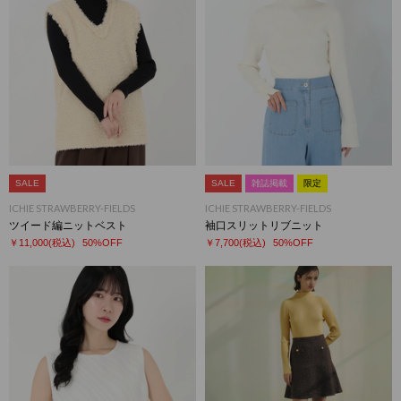
SALE
SALE
雑誌掲載
限定
ICHIE STRAWBERRY-FIELDS
ICHIE STRAWBERRY-FIELDS
ツイード編ニットベスト
袖口スリットリブニット
￥11,000
(税込)
50%OFF
￥7,700
(税込)
50%OFF