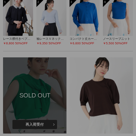
1
2
3
4
レース襟付きペプラムプルオーバー
袖レースＶネックニット
コンパクト丈カーディガン
ノースリーブニット
￥8,800
50%OFF
￥9,350
50%OFF
￥6,600
50%OFF
￥5,500
50%OFF
SOLD OUT
再入荷受付