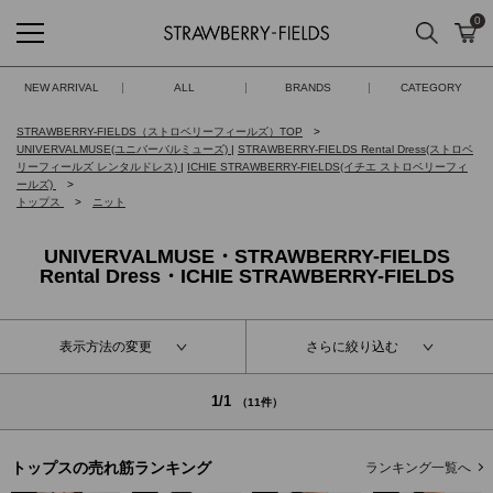
0
検索
カ
STRAWBERRY-FIELDS
NEW ARRIVAL
ALL
BRANDS
CATEGORY
STRAWBERRY-FIELDS（ストロベリーフィールズ）TOP
UNIVERVALMUSE(ユニバーバルミューズ)
|
STRAWBERRY-FIELDS Rental Dress(ストロベ
リーフィールズ レンタルドレス)
|
ICHIE STRAWBERRY-FIELDS(イチエ ストロベリーフィ
ールズ)
トップス
ニット
UNIVERVALMUSE・STRAWBERRY-FIELDS
Rental Dress・ICHIE STRAWBERRY-FIELDS
表示方法の変更
さらに絞り込む
1/1
（11件）
トップスの
売れ筋ランキング
ランキング一覧へ