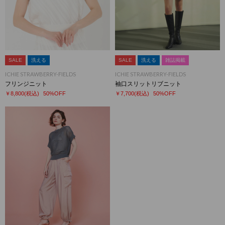
SALE
洗える
SALE
洗える
雑誌掲載
ICHIE STRAWBERRY-FIELDS
ICHIE STRAWBERRY-FIELDS
フリンジニット
袖口スリットリブニット
￥8,800
(税込)
50%OFF
￥7,700
(税込)
50%OFF