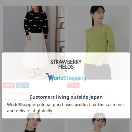
SALE
洗える
SALE
UNIVERVALMUSE
ICHIE STRAWBERRY-FIELDS
リボンメッシュ編ニット
コンフォートイネス
￥9,350
(税込)
50%OFF
￥7,150
(税込)
50%OFF