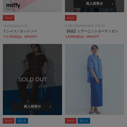
再入荷受付
SALE
SALE
UNIVERVALMUSE
ICHIE STRAWBERRY-FIELDS
Ｔシャツ／カットソー
【B品】シアーニットカーディガン
￥3,740
(税込)
50%OFF
￥8,800
(税込)
48%OFF
SOLD OUT
再入荷受付
SALE
洗える
SALE
洗える