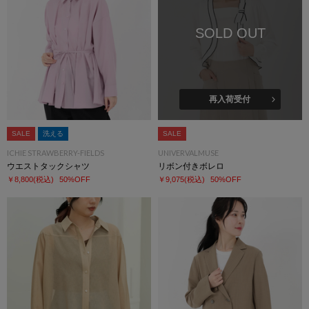
SOLD OUT
再入荷受付
SALE
洗える
SALE
ICHIE STRAWBERRY-FIELDS
UNIVERVALMUSE
ウエストタックシャツ
リボン付きボレロ
￥8,800
(税込)
50%OFF
￥9,075
(税込)
50%OFF