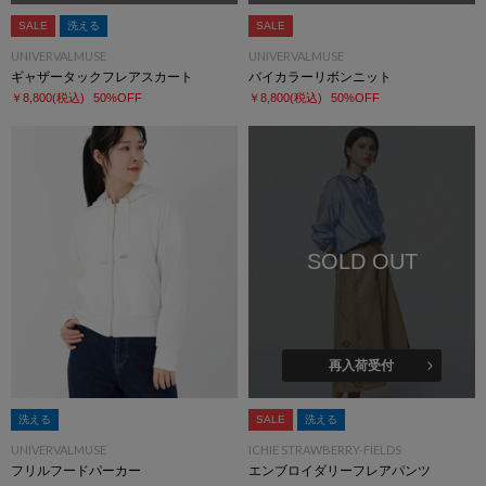
SALE
洗える
SALE
UNIVERVALMUSE
UNIVERVALMUSE
ギャザータックフレアスカート
バイカラーリボンニット
￥8,800
(税込)
50%OFF
￥8,800
(税込)
50%OFF
SOLD OUT
再入荷受付
洗える
SALE
洗える
UNIVERVALMUSE
ICHIE STRAWBERRY-FIELDS
フリルフードパーカー
エンブロイダリーフレアパンツ