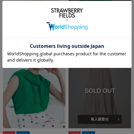
再入荷受付
洗える
雑誌掲載
SALE
洗える
ICHIE STRAWBERRY-FIELDS
ICHIE STRAWBERRY-FIELDS
７分袖テーラードジャケット
ノースリーブニット
￥19,800
(税込)
￥6,930
(税込)
50%OFF
SOLD OUT
再入荷受付