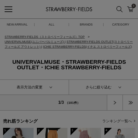
8
検索
カ
STRAWBERRY-FIELDS
NEW ARRIVAL
ALL
BRANDS
CATEGORY
STRAWBERRY-FIELDS（ストロベリーフィールズ）TOP
UNIVERVALMUSE(ユニバーバルミューズ)
|
STRAWBERRY-FIELDS OUTLET(ストロベリー
フィールズ アウトレット)
|
ICHIE STRAWBERRY-FIELDS(イチエ ストロベリーフィールズ)
UNIVERVALMUSE・STRAWBERRY-FIELDS
OUTLET・ICHIE STRAWBERRY-FIELDS
表示方法の変更
さらに絞り込む
次へ
1/3
（101件）
売れ筋ランキング
ランキング一覧へ
1
2
3
4