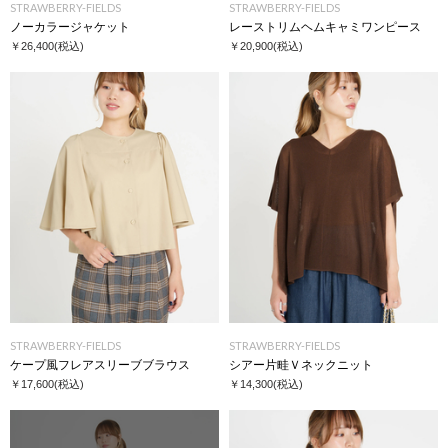
STRAWBERRY-FIELDS
STRAWBERRY-FIELDS
ノーカラージャケット
レーストリムヘムキャミワンピース
￥26,400
(税込)
￥20,900
(税込)
STRAWBERRY-FIELDS
STRAWBERRY-FIELDS
ケープ風フレアスリーブブラウス
シアー片畦Ｖネックニット
￥17,600
(税込)
￥14,300
(税込)