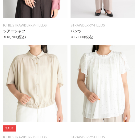
ICHIE STRAWBERRY-FIELDS
STRAWBERRY-FIELDS
シアーシャツ
パンツ
￥18,700
(税込)
￥17,600
(税込)
SALE
ICHIE STRAWBERRY-FIELDS
STRAWBERRY-FIELDS