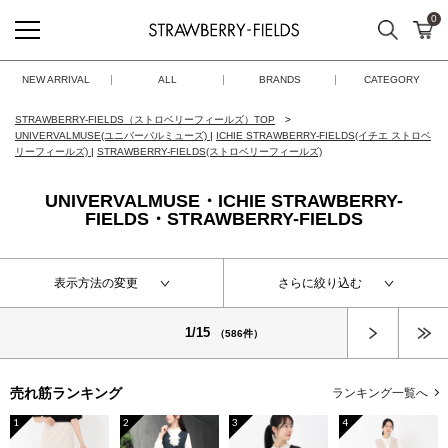
0
検索
カ
STRAWBERRY-FIELDS
NEW ARRIVAL
ALL
BRANDS
CATEGORY
STRAWBERRY-FIELDS（ストロベリーフィールズ）TOP
UNIVERVALMUSE(ユニバーバルミューズ)
|
ICHIE STRAWBERRY-FIELDS(イチエ ストロベ
リーフィールズ)
|
STRAWBERRY-FIELDS(ストロベリーフィールズ)
UNIVERVALMUSE・ICHIE STRAWBERRY-
FIELDS・STRAWBERRY-FIELDS
表示方法の変更
さらに絞り込む
次へ
1/15
（586件）
売れ筋ランキング
ランキング一覧へ
1
2
3
4