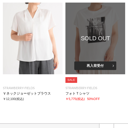
SOLD OUT
再入荷受付
SALE
STRAWBERRY-FIELDS
STRAWBERRY-FIELDS
Ｖネックジョーゼットブラウス
フォトＴシャツ
￥12,100
(税込)
￥5,775
(税込)
50%OFF
次へ