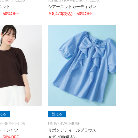
BERRY-FIELDS
ICHIE STRAWBERRY-FIELDS
ニット
シアーニットカーディガン
50%OFF
￥8,470
(税込)
50%OFF
える
洗える
BERRY-FIELDS
UNIVERVALMUSE
トＴシャツ
リボンデティールブラウス
50%OFF
￥15,400
(税込)