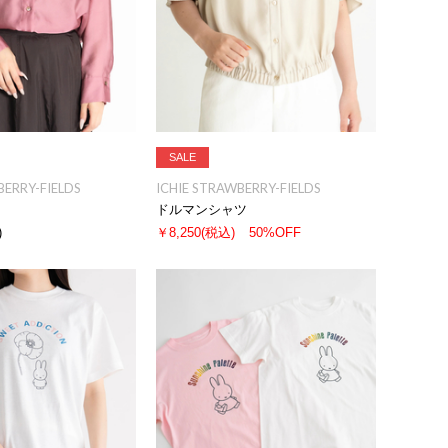
SALE
BERRY-FIELDS
ICHIE STRAWBERRY-FIELDS
ドルマンシャツ
)
￥8,250
(税込)
50%OFF