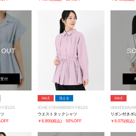
 OUT
SO
荷受付
SALE
洗える
SALE
-FIELDS
ICHIE STRAWBERRY-FIELDS
UNIVERVALM
ャツ
ウエストタックシャツ
リボン付きボ
%OFF
￥8,800
(税込)
50%OFF
￥9,075
(税込)