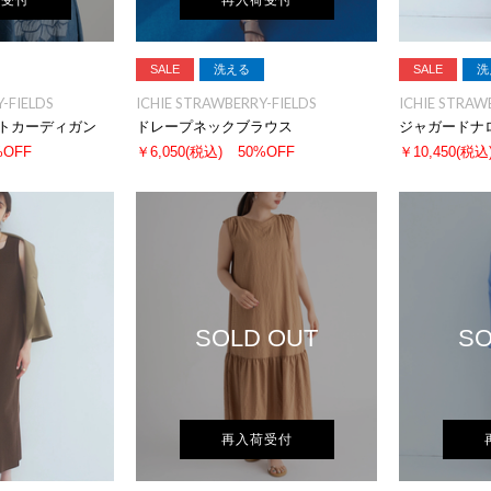
荷受付
再入荷受付
SALE
洗える
SALE
洗
-FIELDS
ICHIE STRAWBERRY-FIELDS
ICHIE STRAW
トカーディガン
ドレープネックブラウス
ジャガードナ
%OFF
￥6,050
(税込)
50%OFF
￥10,450
(税込
SOLD OUT
SO
再入荷受付