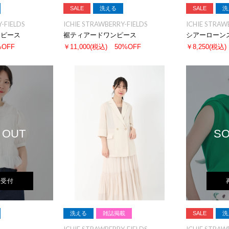
SALE
洗える
SALE
洗
-FIELDS
ICHIE STRAWBERRY-FIELDS
ICHIE STRAW
ンピース
裾ティアードワンピース
シアーローン
%OFF
￥11,000
(税込)
50%OFF
￥8,250
(税込)
 OUT
SO
荷受付
洗える
雑誌掲載
SALE
洗