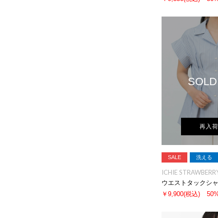
SOLD
再入
SALE
洗える
ICHIE STRAWBERRY
ウエストタックシ
￥9,900
(税込)
50