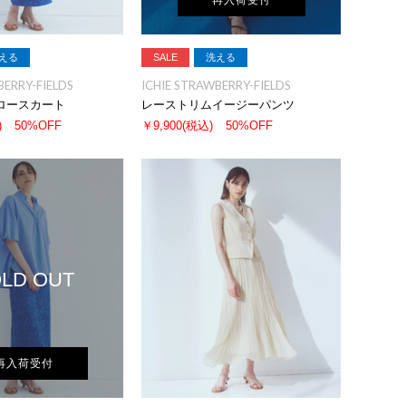
再入荷受付
える
SALE
洗える
BERRY-FIELDS
ICHIE STRAWBERRY-FIELDS
ロースカート
レーストリムイージーパンツ
)
50%OFF
￥9,900
(税込)
50%OFF
LD OUT
再入荷受付