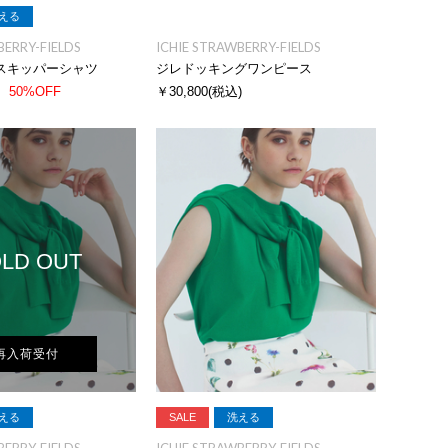
える
BERRY-FIELDS
ICHIE STRAWBERRY-FIELDS
スキッパーシャツ
ジレドッキングワンピース
50%OFF
￥30,800
(税込)
LD OUT
再入荷受付
える
SALE
洗える