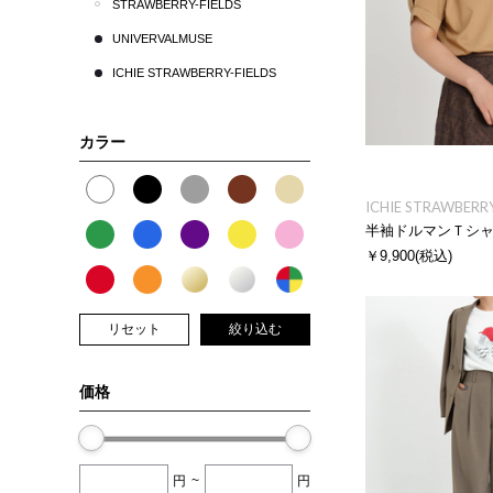
STRAWBERRY-FIELDS
UNIVERVALMUSE
ICHIE STRAWBERRY-FIELDS
カラー
ICHIE STRAWBERRY
半袖ドルマンＴシ
￥9,900
(税込)
リセット
絞り込む
価格
円
~
円