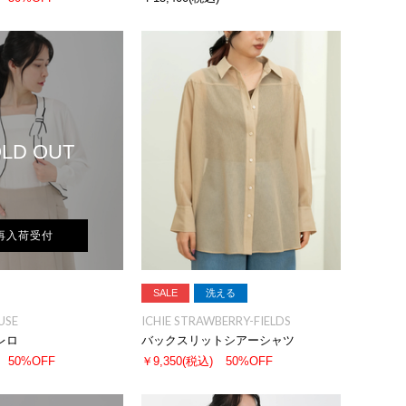
LD OUT
再入荷受付
SALE
洗える
USE
ICHIE STRAWBERRY-FIELDS
レロ
バックスリットシアーシャツ
50%OFF
￥9,350
(税込)
50%OFF