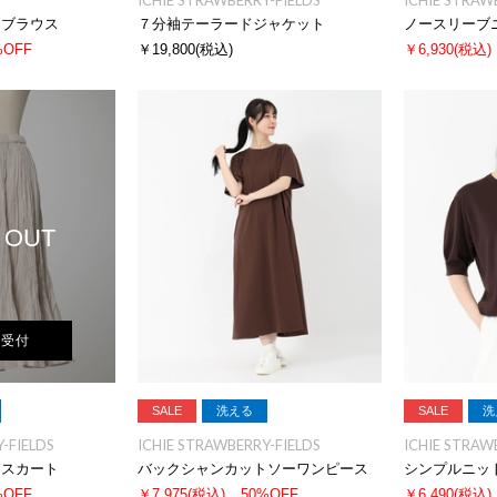
ICHIE STRAWBERRY-FIELDS
ICHIE STRAW
ドブラウス
７分袖テーラードジャケット
ノースリーブ
%OFF
￥19,800
(税込)
￥6,930
(税込)
 OUT
荷受付
SALE
洗える
SALE
洗
-FIELDS
ICHIE STRAWBERRY-FIELDS
ICHIE STRAW
ツスカート
バックシャンカットソーワンピース
シンプルニッ
%OFF
￥7,975
(税込)
50%OFF
￥6,490
(税込)