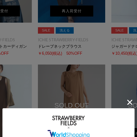
荷受付
再入荷受付
SALE
洗える
SALE
洗
-FIELDS
ICHIE STRAWBERRY-FIELDS
ICHIE STRAW
トカーディガン
ドレープネックブラウス
ジャガードナ
%OFF
￥6,050
(税込)
50%OFF
￥10,450
(税込
SOLD OUT
SO
再入荷受付