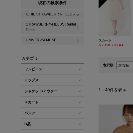
現在の検索条件
ICHIE STRAWBERRY-FIELDS
STRAWBERRY-FIELDS Rental
Dress
UNIVERVALMUSE
スカート
￥7,150
50%OFF
カテゴリ
表示順
ワンピース
トップス
1
～
40
件を表示
ジャケット/アウター
スカート
パンツ
B品