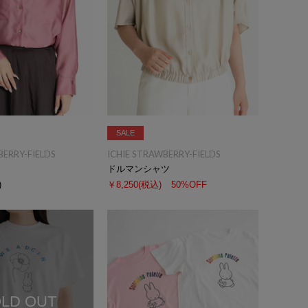
SALE
BERRY-FIELDS
ICHIE STRAWBERRY-FIELDS
ドルマンシャツ
)
￥8,250
(税込)
50%OFF
LD OUT