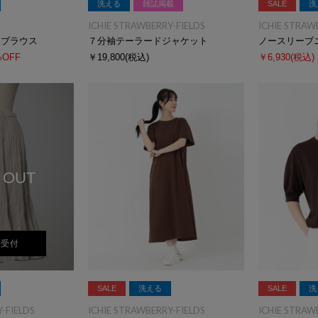
洗える
雑誌掲載
SALE
洗
ICHIE STRAWBERRY-FIELDS
ICHIE STRAW
ドブラウス
７分袖テーラードジャケット
ノースリーブ
%OFF
￥19,800
(税込)
￥6,930
(税込)
 OUT
荷受付
SALE
洗える
SALE
洗
-FIELDS
ICHIE STRAWBERRY-FIELDS
ICHIE STRAW