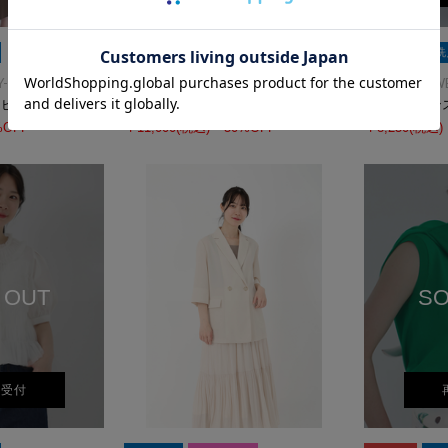
SALE
洗える
SALE
洗
-FIELDS
ICHIE STRAWBERRY-FIELDS
ICHIE STRAW
ンピース
裾ティアードワンピース
シアーローン
%OFF
￥11,000
(税込)
50%OFF
￥8,250
(税込)
 OUT
SO
荷受付