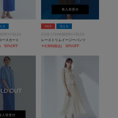
再入荷受付
える
SALE
洗える
BERRY-FIELDS
ICHIE STRAWBERRY-FIELDS
ロースカート
レーストリムイージーパンツ
)
50%OFF
￥9,900
(税込)
50%OFF
LD OUT
再入荷受付