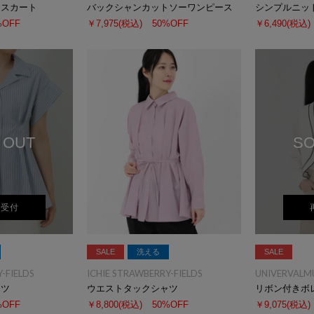
ツスカート
バックシャンカットソーワンピース
シンプルニッ
%OFF
￥7,975
(税込)
50%OFF
￥6,490
(税込)
 OUT
SO
荷受付
SALE
洗える
SALE
-FIELDS
ICHIE STRAWBERRY-FIELDS
UNIVERVALM
ャツ
ウエストタックシャツ
リボン付きボ
%OFF
￥8,800
(税込)
50%OFF
￥9,075
(税込)