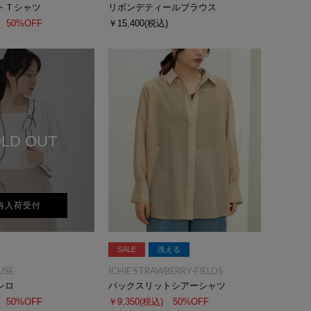
トＴシャツ
リボンデティールブラウス
50%OFF
￥15,400
(税込)
LD OUT
再入荷受付
SALE
洗える
USE
ICHIE STRAWBERRY-FIELDS
レロ
バックスリットシアーシャツ
50%OFF
￥9,350
(税込)
50%OFF