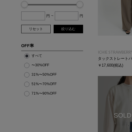
円
~
円
リセット
絞り込む
OFF率
ICHIE STRAWBERRY
すべて
タックストレート
〜30%OFF
￥17,600
(税込)
31%〜50%OFF
51%〜70%OFF
71%〜90%OFF
SOLD