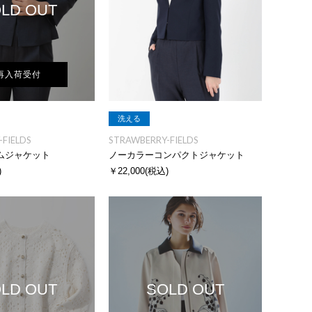
LD OUT
再入荷受付
洗える
FIELDS
STRAWBERRY-FIELDS
ムジャケット
ノーカラーコンパクトジャケット
)
￥22,000
(税込)
LD OUT
SOLD OUT