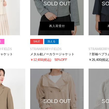
SOLD OUT
SO
再入荷受付
載
SALE
洗える
-FIELDS
STRAWBERRY-FIELDS
STRAWBERRY-
ジャケット
メタル釦ノーカラージャケット
７部袖ペプラ
￥12,650
(税込)
50%OFF
￥26,400
(税込
SOLD OUT
SO