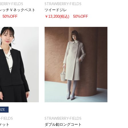
BERRY-FIELDS
STRAWBERRY-FIELDS
レッチＶネックベスト
ツイードジレ
50%OFF
￥13,200
(税込)
50%OFF
IZE
FIELDS
STRAWBERRY-FIELDS
ケット
ダブル釦ロングコート