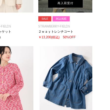
再入荷受付
SALE
雑誌掲載
FIELDS
STRAWBERRY-FIELDS
ャケット
２ｗａｙトレンチコート
)
￥13,200
(税込)
50%OFF