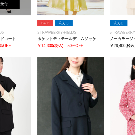
荷受付
SALE
洗える
洗える
DS
STRAWBERRY-FIELDS
STRAWBERRY-
ードコート
ポケットディテールデニムジャケット
ノーカラージ
0%OFF
￥14,300
(税込)
50%OFF
￥26,400
(税込