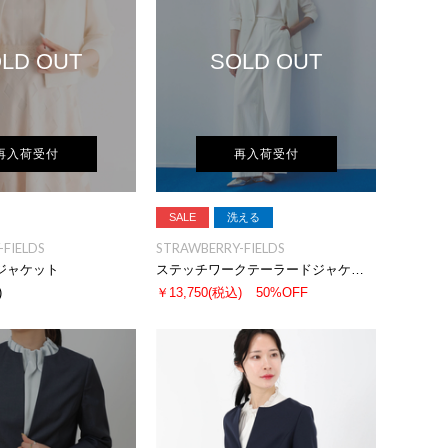
LD OUT
SOLD OUT
再入荷受付
再入荷受付
SALE
洗える
FIELDS
STRAWBERRY-FIELDS
ジャケット
ステッチワークテーラードジャケット
)
￥13,750
(税込)
50%OFF