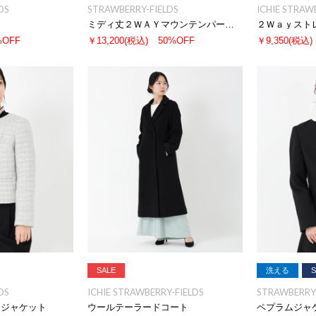
DS
STRAWBERRY-FIELDS
ICHIE STRAW
ミディ丈２ＷＡＹマウンテンパーカー
２Ｗａｙスト
%OFF
￥13,200
(税込)
50%OFF
￥9,350
(税込)
SALE
洗える
S
DS
ICHIE STRAWBERRY-FIELDS
STRAWBERRY-
ージャケット
ウールテーラードコート
ペプラムジャ