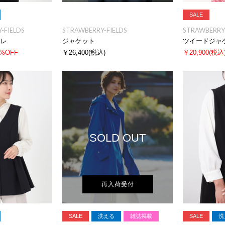
SALE
-FIELDS
STRAWBERRY-FIELDS
STRAWBERRY-
ジレ
ジャケット
ツイードジャ
0%OFF
￥26,400
(税込)
￥20,900
(税込
SOLD OUT
再入荷受付
SALE
洗える
雑誌掲載
SALE
洗