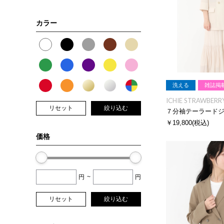
カラー
洗える
雑誌掲
ICHIE STRAWBERRY
リセット
絞り込む
７分袖テーラード
￥19,800
(税込)
価格
円
~
円
リセット
絞り込む