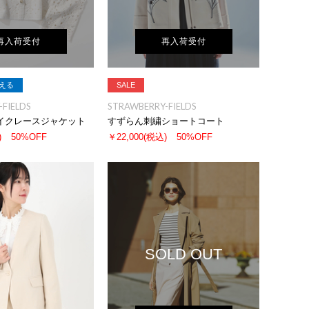
再入荷受付
再入荷受付
える
SALE
FIELDS
STRAWBERRY-FIELDS
イクレースジャケット
すずらん刺繍ショートコート
)
50%OFF
￥22,000
(税込)
50%OFF
SOLD OUT