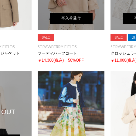
再入荷受付
SALE
SALE
洗
-FIELDS
STRAWBERRY-FIELDS
STRAWBERRY-
ルジャケット
フーディハーフコート
クロッシェラ
￥14,300
(税込)
50%OFF
￥11,000
(税込
 OUT