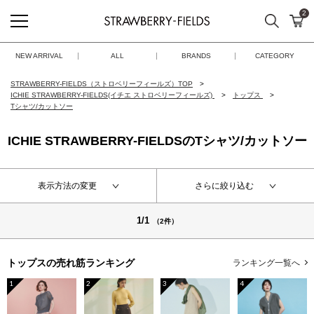
2
検索
カ
STRAWBERRY-FIELDS
NEW ARRIVAL
ALL
BRANDS
CATEGORY
STRAWBERRY-FIELDS（ストロベリーフィールズ）TOP
ICHIE STRAWBERRY-FIELDS(イチエ ストロベリーフィールズ)
トップス
Tシャツ/カットソー
ICHIE STRAWBERRY-FIELDSのTシャツ/カットソー
表示方法の変更
さらに絞り込む
1/1
（2件）
トップスの
売れ筋ランキング
ランキング一覧へ
1
2
3
4