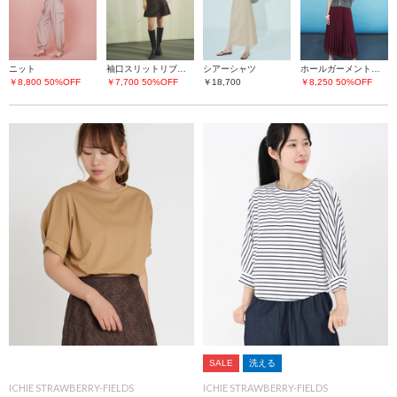
ニット
袖口スリットリブニット
シアーシャツ
ホールガーメント片畦ニットベスト
￥8,800
50%OFF
￥7,700
50%OFF
￥18,700
￥8,250
50%OFF
SALE
洗える
ICHIE STRAWBERRY-FIELDS
ICHIE STRAWBERRY-FIELDS