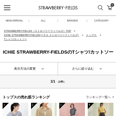
0
検索
カ
STRAWBERRY-FIELDS
NEW ARRIVAL
ALL
BRANDS
CATEGORY
STRAWBERRY-FIELDS（ストロベリーフィールズ）TOP
ICHIE STRAWBERRY-FIELDS(イチエ ストロベリーフィールズ)
トップス
Tシャツ/カットソー
ICHIE STRAWBERRY-FIELDSのTシャツ/カットソー
表示方法の変更
さらに絞り込む
1/1
（2件）
トップスの
売れ筋ランキング
ランキング一覧へ
1
2
3
4