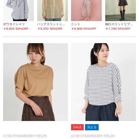
ボウタイシャツ
バックスリットシアーシャツ
ニット
袖口スリットリブニット
￥8,800
50%OFF
￥9,350
50%OFF
￥8,800
50%OFF
￥7,700
50%OFF
SALE
洗える
ICHIE STRAWBERRY-FIELDS
ICHIE STRAWBERRY-FIELDS