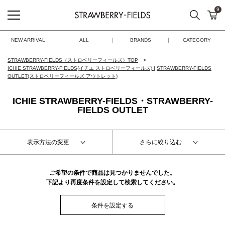
9
検索
カ
STRAWBERRY-FIELDS
NEW ARRIVAL
ALL
BRANDS
CATEGORY
STRAWBERRY-FIELDS（ストロベリーフィールズ）TOP
ICHIE STRAWBERRY-FIELDS(イチエ ストロベリーフィールズ)
|
STRAWBERRY-FIELDS
OUTLET(ストロベリーフィールズ アウトレット)
ICHIE STRAWBERRY-FIELDS・STRAWBERRY-
FIELDS OUTLET
表示方法の変更
さらに絞り込む
ご希望の条件で商品は見つかりませんでした。
下記より再度条件を設定して検索してください。
条件を設定する