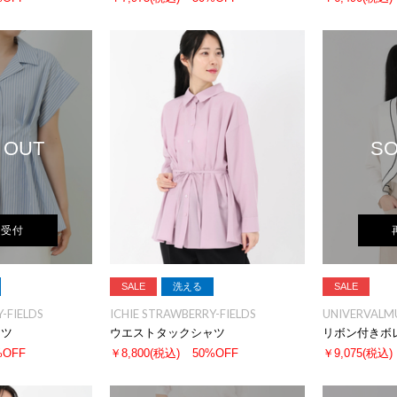
 OUT
SO
荷受付
SALE
洗える
SALE
-FIELDS
ICHIE STRAWBERRY-FIELDS
UNIVERVALM
ャツ
ウエストタックシャツ
リボン付きボ
%OFF
￥8,800
(税込)
50%OFF
￥9,075
(税込)