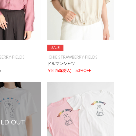
SALE
BERRY-FIELDS
ICHIE STRAWBERRY-FIELDS
ドルマンシャツ
)
￥8,250
(税込)
50%OFF
LD OUT