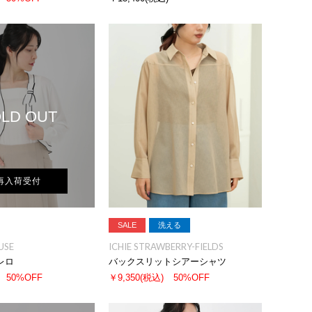
LD OUT
再入荷受付
SALE
洗える
USE
ICHIE STRAWBERRY-FIELDS
レロ
バックスリットシアーシャツ
50%OFF
￥9,350
(税込)
50%OFF