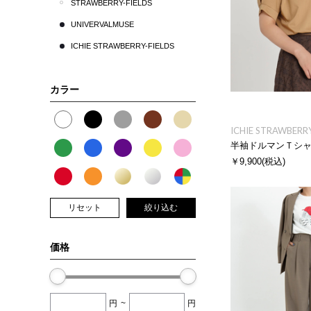
STRAWBERRY-FIELDS
UNIVERVALMUSE
ICHIE STRAWBERRY-FIELDS
カラー
ICHIE STRAWBERRY
半袖ドルマンＴシ
￥9,900
(税込)
リセット
絞り込む
価格
円
~
円