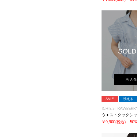
SOLD
再入
SALE
洗える
ICHIE STRAWBERRY
ウエストタックシ
￥9,900
(税込)
50