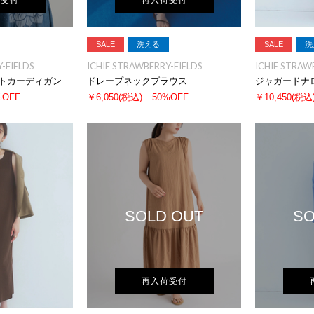
荷受付
再入荷受付
SALE
洗える
SALE
洗
-FIELDS
ICHIE STRAWBERRY-FIELDS
ICHIE STRAW
トカーディガン
ドレープネックブラウス
ジャガードナ
%OFF
￥6,050
(税込)
50%OFF
￥10,450
(税込
SOLD OUT
SO
再入荷受付