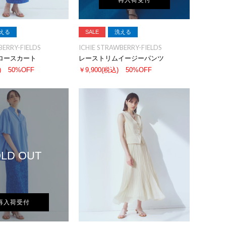
再入荷受付
える
SALE
洗える
BERRY-FIELDS
ICHIE STRAWBERRY-FIELDS
ロースカート
レーストリムイージーパンツ
)
50%OFF
￥9,900
(税込)
50%OFF
LD OUT
再入荷受付