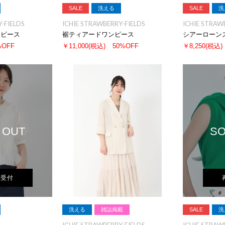
SALE
洗える
SALE
洗
-FIELDS
ICHIE STRAWBERRY-FIELDS
ICHIE STRAW
ンピース
裾ティアードワンピース
シアーローン
%OFF
￥11,000
(税込)
50%OFF
￥8,250
(税込)
 OUT
SO
荷受付
洗える
雑誌掲載
SALE
洗