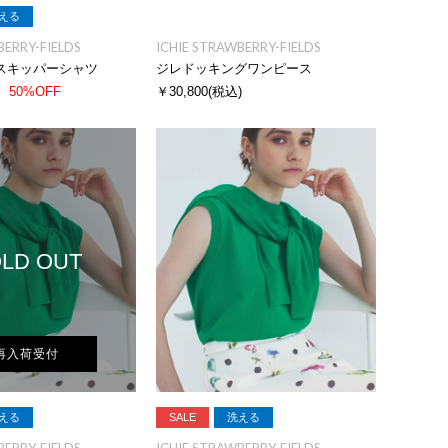
える
BERRY-FIELDS
ICHIE STRAWBERRY-FIELDS
スキッパーシャツ
ジレドッキングワンピース
50%OFF
￥30,800
(税込)
LD OUT
再入荷受付
える
SALE
洗える