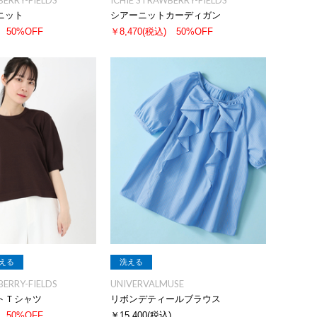
BERRY-FIELDS
ICHIE STRAWBERRY-FIELDS
ニット
シアーニットカーディガン
50%OFF
￥8,470
(税込)
50%OFF
える
洗える
BERRY-FIELDS
UNIVERVALMUSE
トＴシャツ
リボンデティールブラウス
50%OFF
￥15,400
(税込)