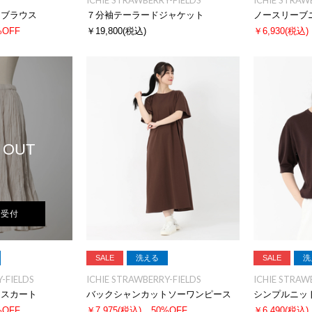
ICHIE STRAWBERRY-FIELDS
ICHIE STRAW
ドブラウス
７分袖テーラードジャケット
ノースリーブ
%OFF
￥19,800
(税込)
￥6,930
(税込)
 OUT
荷受付
SALE
洗える
SALE
洗
-FIELDS
ICHIE STRAWBERRY-FIELDS
ICHIE STRAW
ツスカート
バックシャンカットソーワンピース
シンプルニッ
%OFF
￥7,975
(税込)
50%OFF
￥6,490
(税込)