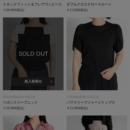
Ｖネックフィット＆フレアワンピース
ダブルクロスナロースカート
￥28,600
(税込)
￥17,600
(税込)
SOLD OUT
再入荷受付
STRAWBERRY-FIELDS
STRAWBERRY-FIELDS
リボンスリーブニット
パフスリーブジャージトップス
￥16,500
(税込)
￥11,000
(税込)