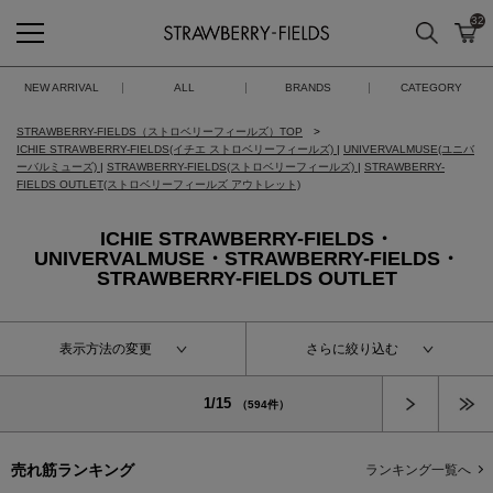
32
検索
カ
STRAWBERRY-FIELDS
NEW ARRIVAL
ALL
BRANDS
CATEGORY
STRAWBERRY-FIELDS（ストロベリーフィールズ）TOP
ICHIE STRAWBERRY-FIELDS(イチエ ストロベリーフィールズ)
|
UNIVERVALMUSE(ユニバ
ーバルミューズ)
|
STRAWBERRY-FIELDS(ストロベリーフィールズ)
|
STRAWBERRY-
FIELDS OUTLET(ストロベリーフィールズ アウトレット)
ICHIE STRAWBERRY-FIELDS・
UNIVERVALMUSE・STRAWBERRY-FIELDS・
STRAWBERRY-FIELDS OUTLET
表示方法の変更
さらに絞り込む
次へ
1/15
（594件）
売れ筋ランキング
ランキング一覧へ