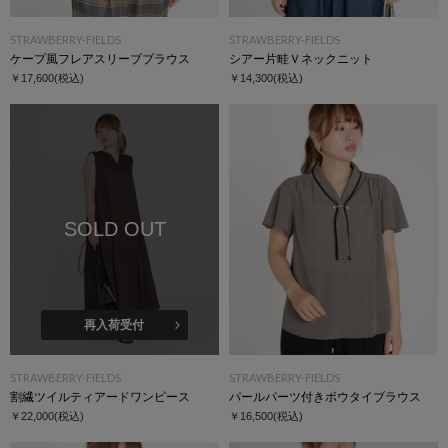
STRAWBERRY-FIELDS
STRAWBERRY-FIELDS
ケープ風フレアスリーブブラウス
シアー片畦Ｖネックニット
￥17,600
(税込)
￥14,300
(税込)
SOLD OUT
再入荷受付
STRAWBERRY-FIELDS
STRAWBERRY-FIELDS
割繊ツイルティアードワンピース
パールパーツ付きボウタイブラウス
￥22,000
(税込)
￥16,500
(税込)