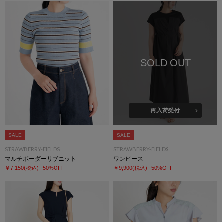
SOLD OUT
再入荷受付
SALE
SALE
STRAWBERRY-FIELDS
STRAWBERRY-FIELDS
マルチボーダーリブニット
ワンピース
￥7,150
(税込)
50%OFF
￥9,900
(税込)
50%OFF