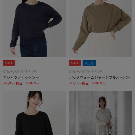
SALE
SALE
洗える
STRAWBERRY-FIELDS
STRAWBERRY-FIELDS
Ｔシャツ／カットソー
バックウォームジャージプルオーバー
￥6,050
(税込)
50%OFF
￥7,150
(税込)
50%OFF