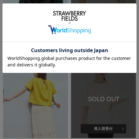
再入荷受付
洗える
SALE
洗える
STRAWBERRY-FIELDS
STRAWBERRY-FIELDS
前後２ＷＡＹドレープネックカットソー
箔レタープリントＴシャツ
￥11,000
(税込)
￥5,500
(税込)
50%OFF
SOLD OUT
再入荷受付