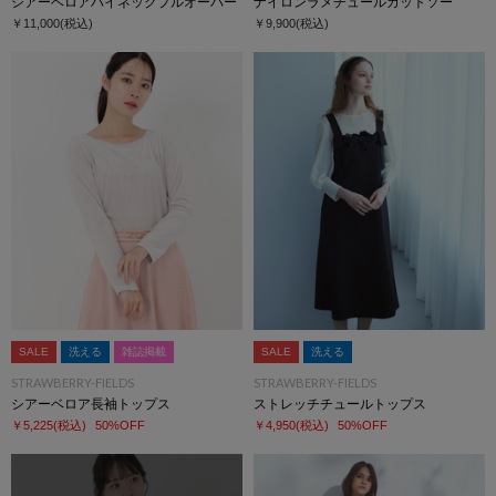
シアーベロアハイネックプルオーバー
ナイロンラメチュールカットソー
￥11,000
(税込)
￥9,900
(税込)
SALE
洗える
雑誌掲載
SALE
洗える
STRAWBERRY-FIELDS
STRAWBERRY-FIELDS
シアーベロア長袖トップス
ストレッチチュールトップス
￥5,225
(税込)
50%OFF
￥4,950
(税込)
50%OFF