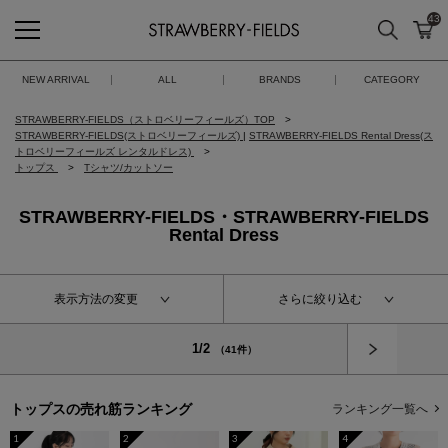
43
検索
カ
STRAWBERRY-FIELDS
NEW ARRIVAL
ALL
BRANDS
CATEGORY
STRAWBERRY-FIELDS（ストロベリーフィールズ）TOP
STRAWBERRY-FIELDS(ストロベリーフィールズ)
|
STRAWBERRY-FIELDS Rental Dress(ス
トロベリーフィールズ レンタルドレス)
トップス
Tシャツ/カットソー
STRAWBERRY-FIELDS・STRAWBERRY-FIELDS
Rental Dress
表示方法の変更
さらに絞り込む
次へ
1/2
（41件）
トップスの
売れ筋ランキング
ランキング一覧へ
1
2
3
4