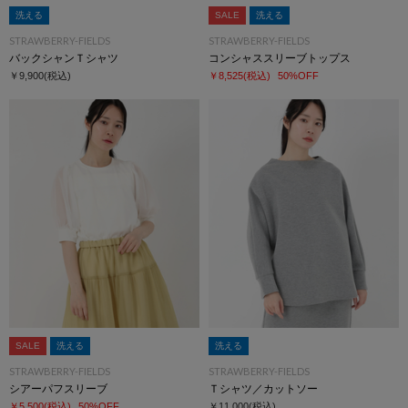
洗える
SALE
洗える
STRAWBERRY-FIELDS
STRAWBERRY-FIELDS
バックシャンＴシャツ
コンシャススリーブトップス
￥9,900
(税込)
￥8,525
(税込)
50%OFF
SALE
洗える
洗える
STRAWBERRY-FIELDS
STRAWBERRY-FIELDS
シアーパフスリーブ
Ｔシャツ／カットソー
￥5,500
(税込)
50%OFF
￥11,000
(税込)