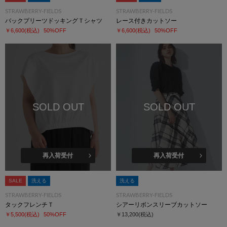
STRAWBERRY-FIELDS
STRAWBERRY-FIELDS
バックプリーツドッキングＴシャツ
レース付きカットソー
￥6,600
(税込)
50%OFF
￥6,600
(税込)
50%OFF
SOLD OUT
SOLD OUT
再入荷受付
再入荷受付
SALE
洗える
洗える
STRAWBERRY-FIELDS
STRAWBERRY-FIELDS
タックフレンチＴ
シアーリボンスリーブカットソー
￥5,500
(税込)
50%OFF
￥13,200
(税込)