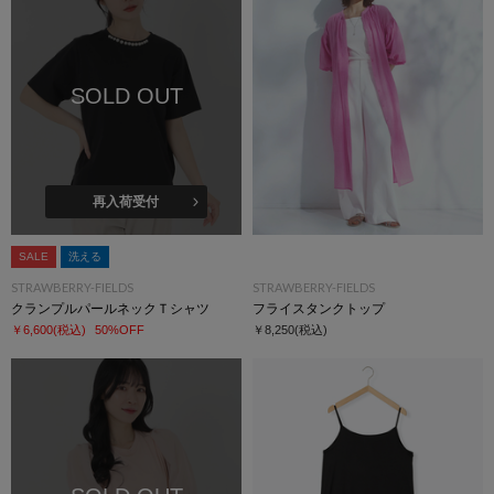
SOLD OUT
再入荷受付
SALE
洗える
STRAWBERRY-FIELDS
STRAWBERRY-FIELDS
クランプルパールネックＴシャツ
フライスタンクトップ
￥6,600
(税込)
50%OFF
￥8,250
(税込)