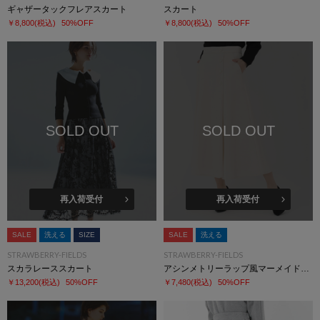
ギャザータックフレアスカート
スカート
￥8,800
(税込)
50%OFF
￥8,800
(税込)
50%OFF
SOLD OUT
SOLD OUT
再入荷受付
再入荷受付
SALE
洗える
SIZE
SALE
洗える
STRAWBERRY-FIELDS
STRAWBERRY-FIELDS
スカラレーススカート
アシンメトリーラップ風マーメイドスカート
￥13,200
(税込)
50%OFF
￥7,480
(税込)
50%OFF