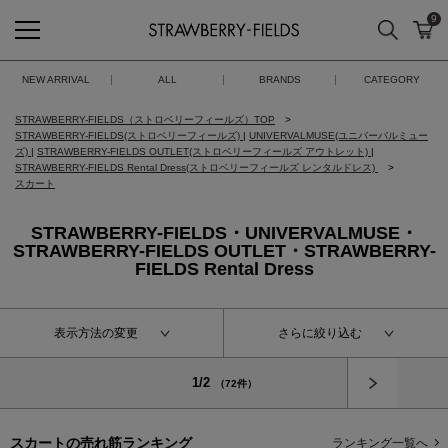
9
検索
カ
STRAWBERRY-FIELDS
NEW ARRIVAL
ALL
BRANDS
CATEGORY
STRAWBERRY-FIELDS（ストロベリーフィールズ）TOP
STRAWBERRY-FIELDS(ストロベリーフィールズ)
|
UNIVERVALMUSE(ユニバーバルミュー
ズ)
|
STRAWBERRY-FIELDS OUTLET(ストロベリーフィールズ アウトレット)
|
STRAWBERRY-FIELDS Rental Dress(ストロベリーフィールズ レンタルドレス)
スカート
STRAWBERRY-FIELDS・UNIVERVALMUSE・
STRAWBERRY-FIELDS OUTLET・STRAWBERRY-
FIELDS Rental Dress
表示方法の変更
さらに絞り込む
次へ
1/2
（72件）
スカートの
売れ筋ランキング
ランキング一覧へ