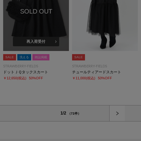
SOLD OUT
再入荷受付
SALE
洗える
雑誌掲載
SALE
STRAWBERRY-FIELDS
STRAWBERRY-FIELDS
ドットＪＱタックスカート
チュールティアードスカート
￥12,650
(税込)
50%OFF
￥11,000
(税込)
50%OFF
次へ
1/2
（72件）