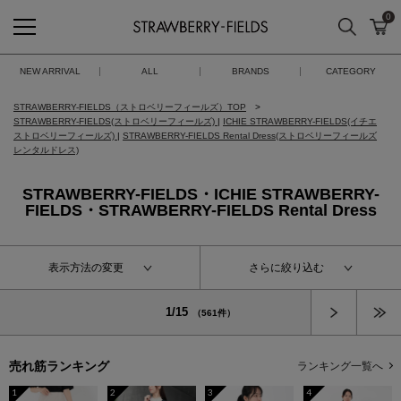
0
検索
カ
STRAWBERRY-FIELDS
NEW ARRIVAL
ALL
BRANDS
CATEGORY
STRAWBERRY-FIELDS（ストロベリーフィールズ）TOP
STRAWBERRY-FIELDS(ストロベリーフィールズ)
|
ICHIE STRAWBERRY-FIELDS(イチエ
ストロベリーフィールズ)
|
STRAWBERRY-FIELDS Rental Dress(ストロベリーフィールズ
レンタルドレス)
STRAWBERRY-FIELDS・ICHIE STRAWBERRY-
FIELDS・STRAWBERRY-FIELDS Rental Dress
表示方法の変更
さらに絞り込む
次へ
1/15
（561件）
売れ筋ランキング
ランキング一覧へ
1
2
3
4