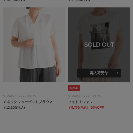
SOLD OUT
再入荷受付
SALE
STRAWBERRY-FIELDS
STRAWBERRY-FIELDS
Ｖネックジョーゼットブラウス
フォトＴシャツ
￥12,100
(税込)
￥5,775
(税込)
50%OFF