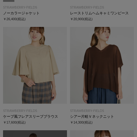
STRAWBERRY-FIELDS
STRAWBERRY-FIELDS
ノーカラージャケット
レーストリムヘムキャミワンピース
￥26,400
(税込)
￥20,900
(税込)
STRAWBERRY-FIELDS
STRAWBERRY-FIELDS
ケープ風フレアスリーブブラウス
シアー片畦Ｖネックニット
￥17,600
(税込)
￥14,300
(税込)