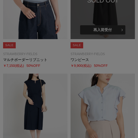
SOLD OUT
再入荷受付
SALE
SALE
STRAWBERRY-FIELDS
STRAWBERRY-FIELDS
マルチボーダーリブニット
ワンピース
￥7,150
(税込)
50%OFF
￥9,900
(税込)
50%OFF