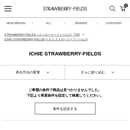
0
検索
カ
STRAWBERRY-FIELDS
NEW ARRIVAL
ALL
BRANDS
CATEGORY
STRAWBERRY-FIELDS（ストロベリーフィールズ）TOP
ICHIE STRAWBERRY-FIELDS(イチエ ストロベリーフィールズ)
ICHIE STRAWBERRY-FIELDS
表示方法の変更
さらに絞り込む
ご希望の条件で商品は見つかりませんでした。
下記より再度条件を設定して検索してください。
条件を設定する