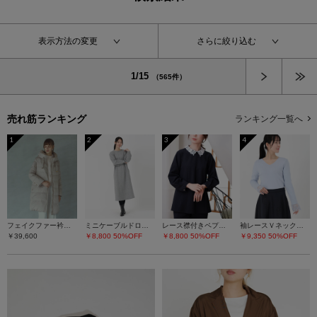
表示方法の変更
さらに絞り込む
次へ
1/15
（565件）
売れ筋ランキング
ランキング一覧へ
1
2
3
4
フェイクファー衿ダウンコート
ミニケーブルドロストワンピース
レース襟付きペプラムプルオーバー
袖レースＶネックニット
￥39,600
￥8,800
50%OFF
￥8,800
50%OFF
￥9,350
50%OFF