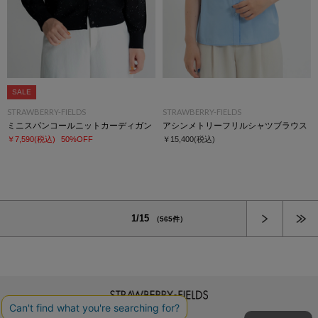
SALE
STRAWBERRY-FIELDS
STRAWBERRY-FIELDS
ミニスパンコールニットカーディガン
アシンメトリーフリルシャツブラウス
￥7,590
(税込)
50%OFF
￥15,400
(税込)
次へ
1/15
（565件）
STRAWBERRY-FIELDS