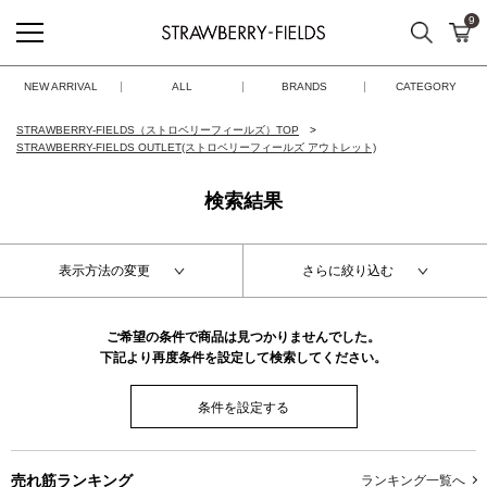
9
検索
カ
STRAWBERRY-FIELDS
NEW ARRIVAL
ALL
BRANDS
CATEGORY
STRAWBERRY-FIELDS（ストロベリーフィールズ）TOP
STRAWBERRY-FIELDS OUTLET(ストロベリーフィールズ アウトレット)
検索結果
表示方法の変更
さらに絞り込む
ご希望の条件で商品は見つかりませんでした。
下記より再度条件を設定して検索してください。
条件を設定する
売れ筋ランキング
ランキング一覧へ