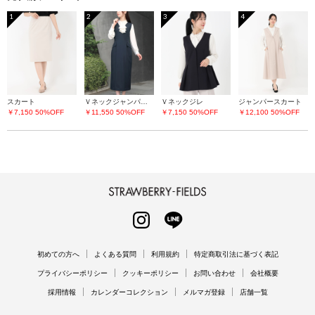
1
2
3
4
スカート
Ｖネックジャンパースカート
Ｖネックジレ
ジャンパースカート
￥7,150
50%OFF
￥11,550
50%OFF
￥7,150
50%OFF
￥12,100
50%OFF
STRAWBERRY-FIELDS
INSTAGRAM
LINE
初めての方へ
よくある質問
利用規約
特定商取引法に基づく表記
プライバシーポリシー
クッキーポリシー
お問い合わせ
会社概要
採用情報
カレンダーコレクション
メルマガ登録
店舗一覧