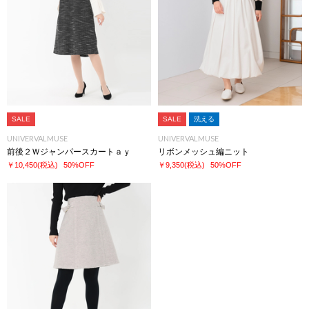
SALE
SALE
洗える
UNIVERVALMUSE
UNIVERVALMUSE
前後２Ｗジャンパースカートａｙ
リボンメッシュ編ニット
￥10,450
(税込)
50%OFF
￥9,350
(税込)
50%OFF