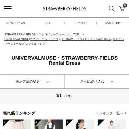
9
検索
カ
STRAWBERRY-FIELDS
NEW ARRIVAL
ALL
BRANDS
CATEGORY
STRAWBERRY-FIELDS（ストロベリーフィールズ）TOP
UNIVERVALMUSE(ユニバーバルミューズ)
|
STRAWBERRY-FIELDS Rental Dress(ストロベ
リーフィールズ レンタルドレス)
UNIVERVALMUSE・STRAWBERRY-FIELDS
Rental Dress
表示方法の変更
さらに絞り込む
1/1
（9件）
売れ筋ランキング
ランキング一覧へ
1
2
3
4