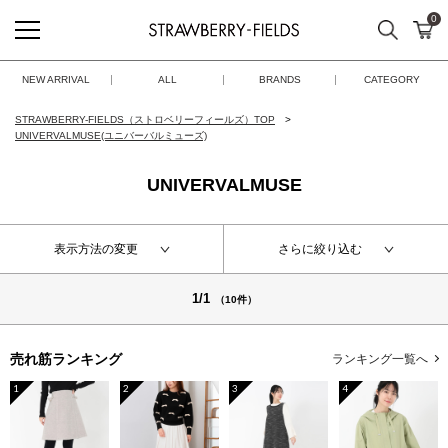
0
検索
カ
STRAWBERRY-FIELDS
NEW ARRIVAL
ALL
BRANDS
CATEGORY
STRAWBERRY-FIELDS（ストロベリーフィールズ）TOP
UNIVERVALMUSE(ユニバーバルミューズ)
UNIVERVALMUSE
表示方法の変更
さらに絞り込む
1/1
（10件）
売れ筋ランキング
ランキング一覧へ
1
2
3
4