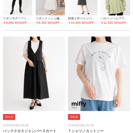
リボンモチーフミニスカート
リボンメッシュ編ニット
前後２Ｗジャンパースカートａｙ
バルーンヘムマウンテンパーカー
￥9,900
50%OFF
￥9,350
50%OFF
￥10,450
50%OFF
￥11,550
50%OFF
SALE
SALE
UNIVERVALMUSE
UNIVERVALMUSE
バッククロスジャンパースカート
Ｔシャツ／カットソー