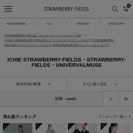
1
検索
カ
STRAWBERRY-FIELDS
NEW ARRIVAL
ALL
BRANDS
CATEGORY
STRAWBERRY-FIELDS（ストロベリーフィールズ）TOP
ICHIE STRAWBERRY-FIELDS(イチエ ストロベリーフィールズ)
|
STRAWBERRY-
FIELDS(ストロベリーフィールズ)
|
UNIVERVALMUSE(ユニバーバルミューズ)
ICHIE STRAWBERRY-FIELDS・STRAWBERRY-
FIELDS・UNIVERVALMUSE
表示方法の変更
さらに絞り込む
次へ
1/10
（389件）
売れ筋ランキング
ランキング一覧へ
1
2
3
4