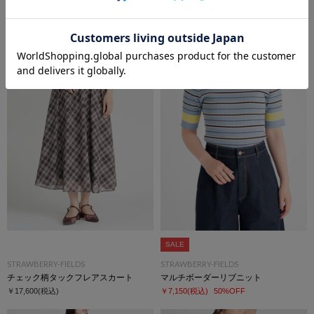
STRAWBERRY-FIELDS
STRAWBERRY-FIELDS
ドッキングフィット＆フレアーワンピース
オーガンジーフレアースカート
￥30,800
(税込)
￥17,600
(税込)
SALE
STRAWBERRY-FIELDS
STRAWBERRY-FIELDS
チェック柄タックフレアスカート
マルチボーダーリブニット
￥17,600
(税込)
￥7,150
(税込)
50%OFF