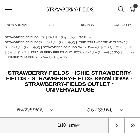
9
検索
カ
STRAWBERRY-FIELDS
NEW ARRIVAL
ALL
BRANDS
CATEGORY
STRAWBERRY-FIELDS（ストロベリーフィールズ）TOP
STRAWBERRY-FIELDS(ストロベリーフィールズ)
|
ICHIE STRAWBERRY-FIELDS(イチエ
ストロベリーフィールズ)
|
STRAWBERRY-FIELDS Rental Dress(ストロベリーフィールズ
レンタルドレス)
|
STRAWBERRY-FIELDS OUTLET(ストロベリーフィールズ アウトレット)
|
UNIVERVALMUSE(ユニバーバルミューズ)
STRAWBERRY-FIELDS・ICHIE STRAWBERRY-
FIELDS・STRAWBERRY-FIELDS Rental Dress・
STRAWBERRY-FIELDS OUTLET・
UNIVERVALMUSE
表示方法の変更
さらに絞り込む
次へ
1/10
（376件）