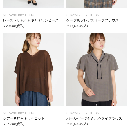
STRAWBERRY-FIELDS
STRAWBERRY-FIELDS
レーストリムヘムキャミワンピース
ケープ風フレアスリーブブラウス
￥20,900
(税込)
￥17,600
(税込)
STRAWBERRY-FIELDS
STRAWBERRY-FIELDS
シアー片畦Ｖネックニット
パールパーツ付きボウタイブラウス
￥14,300
(税込)
￥16,500
(税込)