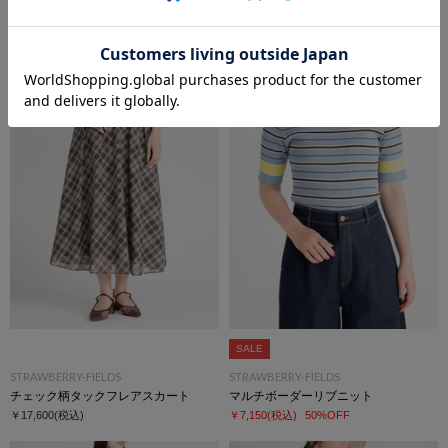
STRAWBERRY-FIELDS
STRAWBERRY-FIELDS
ドッキングフィット＆フレアーワンピース
オーガンジーフレアースカート
￥30,800
(税込)
￥17,600
(税込)
SALE
STRAWBERRY-FIELDS
STRAWBERRY-FIELDS
チェック柄タックフレアスカート
マルチボーダーリブニット
￥17,600
(税込)
￥7,150
(税込)
50%OFF