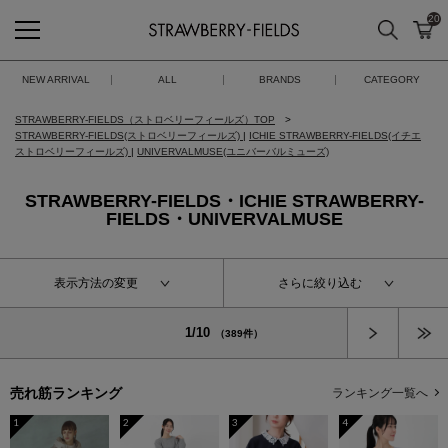
20
検索
カ
STRAWBERRY-FIELDS
NEW ARRIVAL
ALL
BRANDS
CATEGORY
STRAWBERRY-FIELDS（ストロベリーフィールズ）TOP
STRAWBERRY-FIELDS(ストロベリーフィールズ)
|
ICHIE STRAWBERRY-FIELDS(イチエ
ストロベリーフィールズ)
|
UNIVERVALMUSE(ユニバーバルミューズ)
STRAWBERRY-FIELDS・ICHIE STRAWBERRY-
FIELDS・UNIVERVALMUSE
表示方法の変更
さらに絞り込む
次へ
1/10
（389件）
売れ筋ランキング
ランキング一覧へ
1
2
3
4