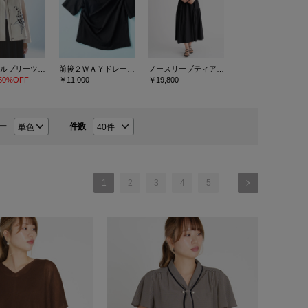
クリスタルプリーツチュールスカート
前後２ＷＡＹドレープネックカットソー
ノースリーブティアードワンピース
50%OFF
￥11,000
￥19,800
ー
件数
1
2
3
4
5
…