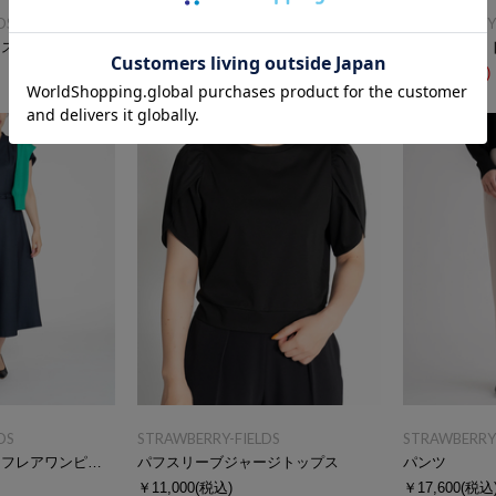
DS
STRAWBERRY-FIELDS
STRAWBERRY-
ース
ラッフルスリーブレース付ブラウス
ホットフィッ
￥15,400
(税込)
￥5,500
(税込)
DS
STRAWBERRY-FIELDS
STRAWBERRY-
Ｖネックフィット＆フレアワンピース
パフスリーブジャージトップス
パンツ
￥11,000
(税込)
￥17,600
(税込