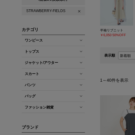
STRAWBERRY-FIELDS
カテゴリ
半袖リブニット
￥6,050
50%OFF
ワンピース
トップス
表示順
ジャケット/アウター
スカート
1
～
40
件を表示
パンツ
バッグ
ファッション雑貨
ブランド