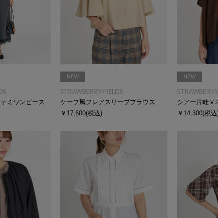
NEW
NEW
DS
STRAWBERRY-FIELDS
STRAWBERRY-
キャミワンピース
ケープ風フレアスリーブブラウス
シアー片畦Ｖ
￥17,600
(税込)
￥14,300
(税込