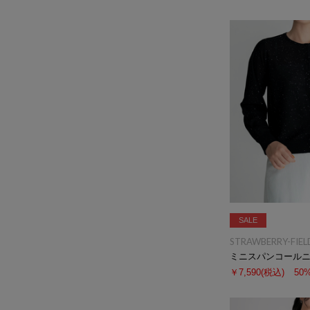
SALE
STRAWBERRY-FIEL
￥7,590
(税込)
50