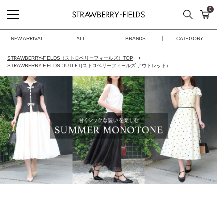
0
検索
カ
STRAWBERRY-FIELDS
NEW ARRIVAL
ALL
BRANDS
CATEGORY
STRAWBERRY-FIELDS（ストロベリーフィールズ）TOP
STRAWBERRY-FIELDS OUTLET(ストロベリーフィールズ アウトレット)