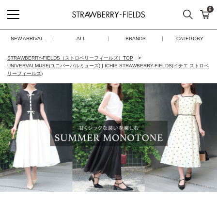
9
検索
カ
STRAWBERRY-FIELDS
NEW ARRIVAL
ALL
BRANDS
CATEGORY
STRAWBERRY-FIELDS（ストロベリーフィールズ）TOP
UNIVERVALMUSE(ユニバーバルミューズ)
|
ICHIE STRAWBERRY-FIELDS(イチエ ストロベ
リーフィールズ)