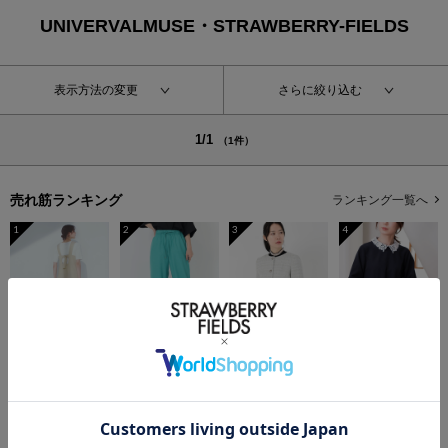
UNIVERVALMUSE・STRAWBERRY-FIELDS
表示方法の変更
さらに絞り込む
1/1
（1件）
売れ筋ランキング
ランキング一覧へ
1
2
3
4
半袖リブニット
ストレートワイドパンツ
ツイードノーカラージャケット
レース襟付きペプラムプルオーバー
￥6,050
50%OFF
￥8,800
50%OFF
￥16,500
50%OFF
￥8,800
50%OFF