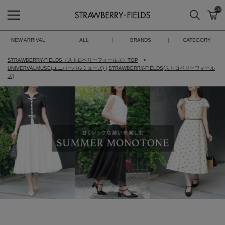
28
検索
カ
STRAWBERRY-FIELDS
NEW ARRIVAL
ALL
BRANDS
CATEGORY
STRAWBERRY-FIELDS（ストロベリーフィールズ）TOP
UNIVERVALMUSE(ユニバーバルミューズ)
|
STRAWBERRY-FIELDS(ストロベリーフィール
ズ)