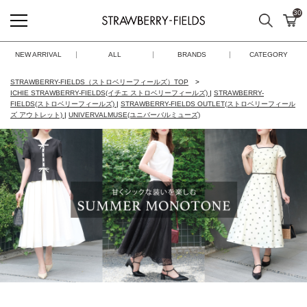
30
検索
カ
STRAWBERRY-FIELDS
NEW ARRIVAL
ALL
BRANDS
CATEGORY
STRAWBERRY-FIELDS（ストロベリーフィールズ）TOP
ICHIE STRAWBERRY-FIELDS(イチエ ストロベリーフィールズ)
|
STRAWBERRY-
FIELDS(ストロベリーフィールズ)
|
STRAWBERRY-FIELDS OUTLET(ストロベリーフィール
ズ アウトレット)
|
UNIVERVALMUSE(ユニバーバルミューズ)